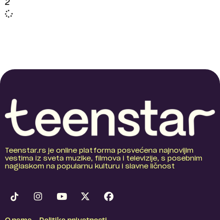
2
Teenstar.rs je online platforma posvećena najnovijim
vestima iz sveta muzike, filmova i televizije, s posebnim
naglaskom na popularnu kulturu i slavne ličnost