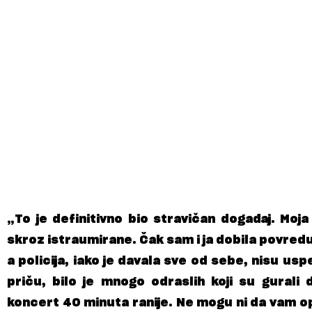
„To je definitivno bio stravičan događaj. Moja
skroz istraumirane. Čak sam i ja dobila povredu 
a policija, iako je davala sve od sebe, nisu usp
priču, bilo je mnogo odraslih koji su gural
koncert 40 minuta ranije. Ne mogu ni da vam op