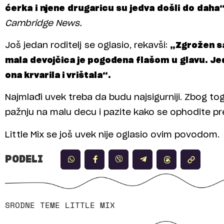
ćerka i njene drugaricu su jedva došli do daha
Cambridge News.
Još jedan roditelj se oglasio, rekavši:
„Zgrožen sa
mala devojčica je pogođena flašom u glavu. J
ona krvarila i vrištala“.
Najmlađi uvek treba da budu najsigurniji. Zbog to
pažnju na malu decu i pazite kako se ophodite pre
Little Mix se još uvek nije oglasio ovim povodom.
PODELI
SRODNE TEME
LITTLE MIX