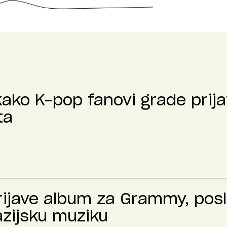
kako K-pop fanovi grade prija
ta
prijave album za Grammy, pos
azijsku muziku