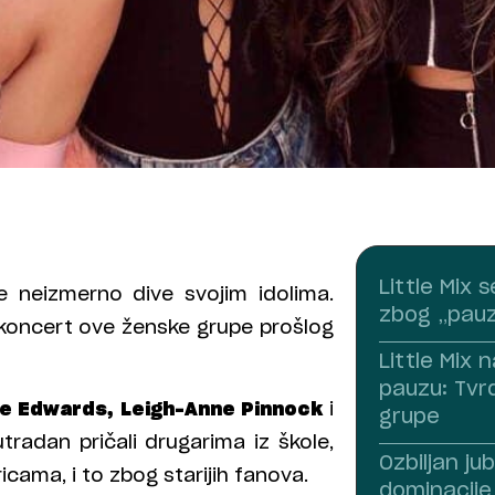
Little Mix 
 neizmerno dive svojim idolima.
zbog „pauz
i koncert ove ženske grupe prošlog
Little Mix 
pauzu: Tvrd
ie Edwards, Leigh-Anne Pinnock
i
grupe
radan pričali drugarima iz škole,
Ozbiljan jub
icama, i to zbog starijih fanova.
dominacije 