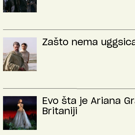
Zašto nema uggsica 
Evo šta je Ariana G
Britaniji