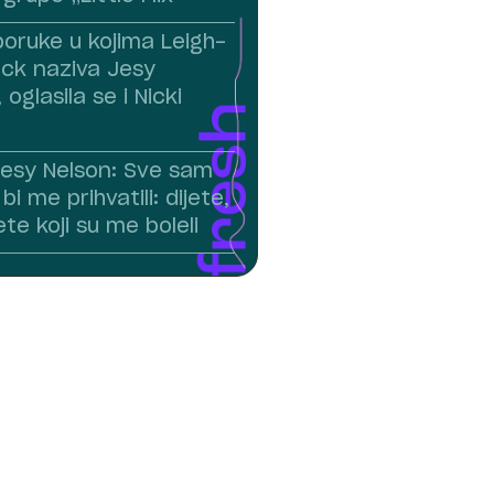
poruke u kojima Leigh-
ck naziva Jesy
oglasila se i Nicki
 Jesy Nelson: Sve sam
i me prihvatili: dijete,
ete koji su me boleli