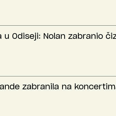
u Odiseji: Nolan zabranio č
rande zabranila na koncertima