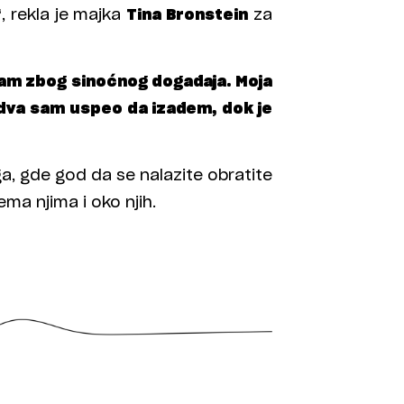
“
, rekla je majka
Tina Bronstein
za
m zbog sinoćnog događaja. Moja
edva sam uspeo da izađem, dok je
ga, gde god da se nalazite obratite
ma njima i oko njih.