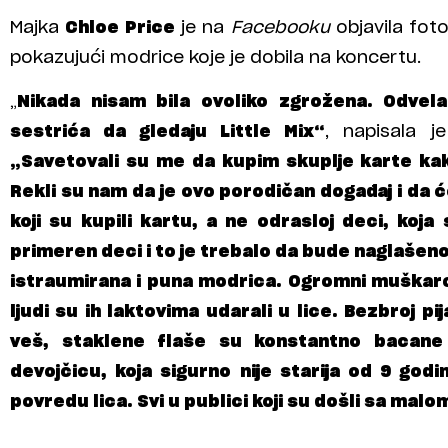
Majka
Chloe Price
je na
Facebooku
objavila fot
pokazujući modrice koje je dobila na koncertu.
„
Nikada nisam bila ovoliko zgrožena. Odvel
sestrića da gledaju Little Mix“
, napisala j
„Savetovali su me da kupim skuplje karte kak
Rekli su nam da je ovo porodičan događaj i da 
koji su kupili kartu, a ne odrasloj deci, koja 
primeren deci i to je trebalo da bude naglašen
istraumirana i puna modrica. Ogromni muškarc
ljudi su ih laktovima udarali u lice. Bezbroj pij
veš, staklene flaše su konstantno bacane
devojčicu, koja sigurno nije starija od 9 godi
povredu lica. Svi u publici koji su došli sa mal