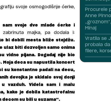
ografiju svoje osmogodišnje ćerke,
Procurele 
Anne Pinno
„groznom“, 
a sam svoje dve mlađe ćerke i
Minaj
e zabrinuta majka, pa dodala i:
Vratila se
o bi dobili mesta bliže stejdžu.
probala da b
će ulaz biti dozvoljen samo onima
filere, kors
su vidno pijana. Događaj nije bio
o. Moja deca su napustila koncert
i su konstantno padali na decu,
anih devojka je skidalo svoj donji
 u vazduh. Videla sam i malu
na, kako je dobila katastrofalnu
om decom su bili u suzama“.