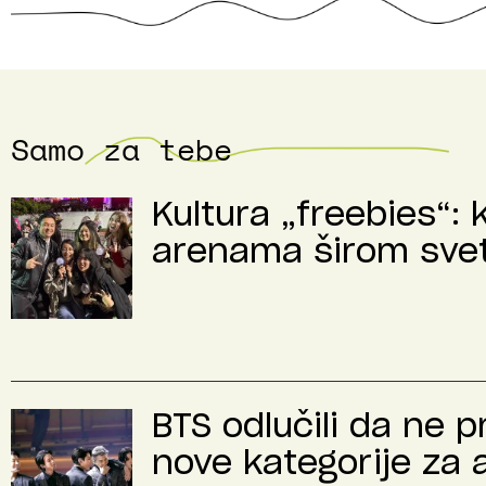
Samo za tebe
Kultura „freebies“: 
arenama širom sve
BTS odlučili da ne 
nove kategorije za 