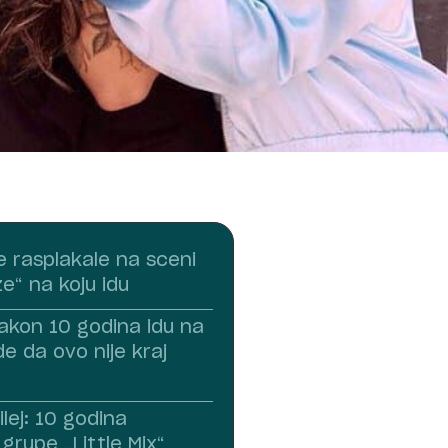
se rasplakale na sceni
e“ na koju idu
nakon 10 godina idu na
e da ovo nije kraj
ilej: 10 godina
grupe „Little Mix“