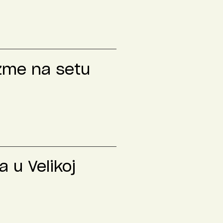
izme na setu
 u Velikoj