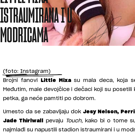
ISTRAUMIRANA I U
MODRICAMA
(foto: Instagram)
Brojni fanovi
Little Mixa
su mala deca, koja se
Međutim, male devojčice i dečaci koji su posetil
petka, ga neće pamtiti po dobrom.
Umesto da se zabavljaju dok
Jesy Nelson, Perr
Jade Thirlwall
pevaju
Touch,
kako bi o tome sut
najmlađi su napustili stadion istraumirani i u modr