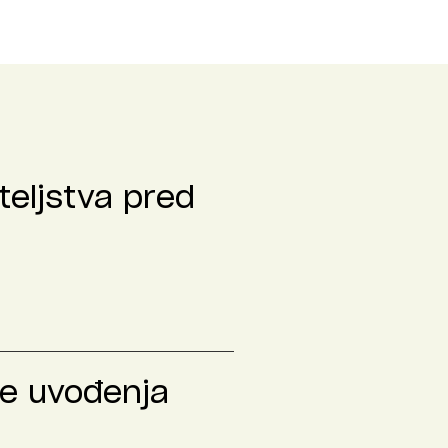
teljstva pred
le uvođenja