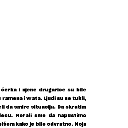
 ćerka i njene drugarice su bile
ramena i vrata. Ljudi su se tukli,
eli da smire situaciju. Da skratim
i decu. Morali smo da napustimo
išem kako je bilo odvratno. Moja