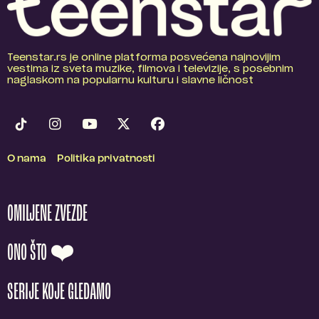
Teenstar.rs je online platforma posvećena najnovijim
vestima iz sveta muzike, filmova i televizije, s posebnim
naglaskom na popularnu kulturu i slavne ličnost
O nama
Politika privatnosti
OMILJENE ZVEZDE
ONO ŠTO ❤️
SERIJE KOJE GLEDAMO