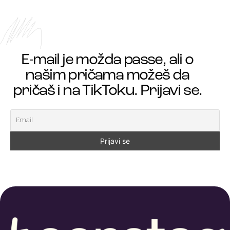
E-mail je možda passe, ali o
našim pričama možeš da
pričaš i na TikToku. Prijavi se.