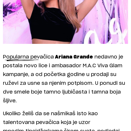
Popularna pevačica
Ariana Grande
nedavno je
postala novo lice i ambasador M.A.C Viva Glam
kampanje, a od početka godine u prodaji su
ruževi za usne sa njenim potpisom. U ponudi su
dve smele boje tamno ljubičasta i tamna boja
šljive.
Ukoliko želiš da se našmikaš isto kao
talentovana pevačica koja je uzor