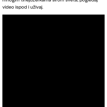
mnogim tinejdžerkama širom sveta, pogledaj
video ispod i uživaj.