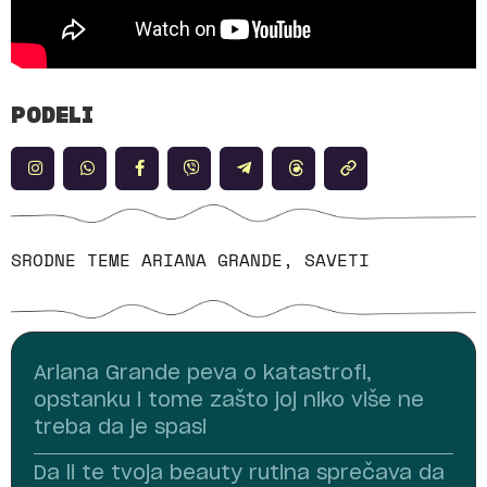
PODELI
SRODNE TEME
ARIANA GRANDE
,
SAVETI
Ariana Grande peva o katastrofi,
opstanku i tome zašto joj niko više ne
treba da je spasi
Da li te tvoja beauty rutina sprečava da