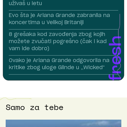
uživaš u letu
Evo šta je Ariana Grande zabranila na
koncertima u Velikoj Britaniji
8 grešaka kod zavođenja zbog kojih
možete zvučati pogrešno (čak i kad
vam ide dobro)
Ovako je Ariana Grande odgovorila na
kritike zbog uloge Glinde u „Wicked“
Samo za tebe