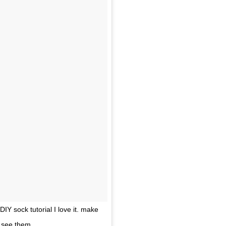
Y sock tutorial I love it. make
o see them