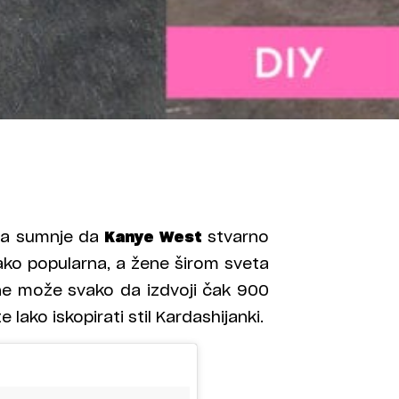
ma sumnje da
Kanye West
stvarno
jako popularna, a žene širom sveta
ne može svako da izdvoji čak 900
 lako iskopirati stil Kardashijanki.