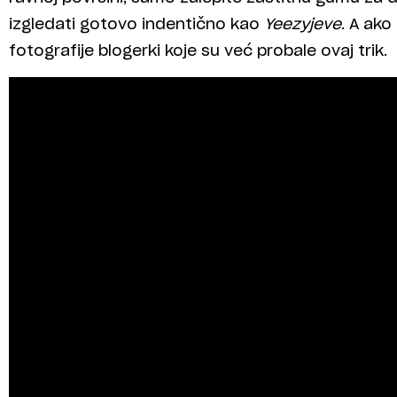
izgledati gotovo indentično kao
Yeezyjeve
. A ak
fotografije blogerki koje su već probale ovaj trik.