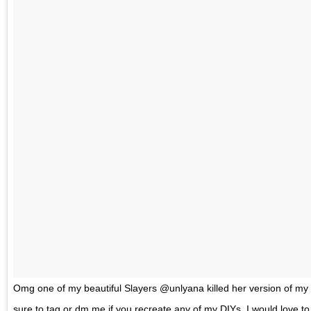
Omg one of my beautiful Slayers @unlyana killed her version of my DI
sure to tag or dm me if you recreate any of my DIYs. I would love t