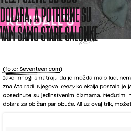
DOLARA, A POTREBNE SU
VAM SAMO STARE SALONKE
(foto: Seventeen.com)
Iako mnogi smatraju da je možda malo lud, ne
zna šta radi. Njegova
Yeezy
kolekcija postala je 
opsednute su jedinstvenim čizmama. Međutim, 
dolara za običan par obuće. Ali uz ovaj trik, možete