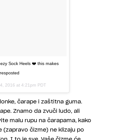
ezy Sock Heels ❤️ this makes
 resposted
14, 2016 at 4:21pm PDT
onke, čarape i zaštitna guma.
ape. Znamo da zvuči ludo, ali
avite malu rupu na čarapama, kako
e (zapravo čizme) ne klizaju po
on. I to je sve. Vaše čizme će