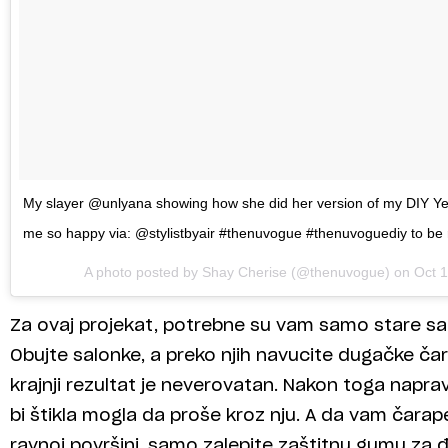
My slayer @unlyana showing how she did her version of my DIY Ye
me so happy via: @stylistbyair #thenuvogue #thenuvoguediy to be
A photo posted by Shay Cherise (@thenuvogue) on
Oct 
Za ovaj projekat, potrebne su vam samo stare sal
Obujte salonke, a preko njih navucite dugačke čar
krajnji rezultat je neverovatan. Nakon toga napr
bi štikla mogla da proše kroz nju. A da vam čarap
ravnoj površini, samo zalepite zaštitnu gumu za đ