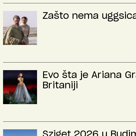
Zašto nema uggsica 
Evo šta je Ariana G
Britaniji
Sziget 2026 u Budimp