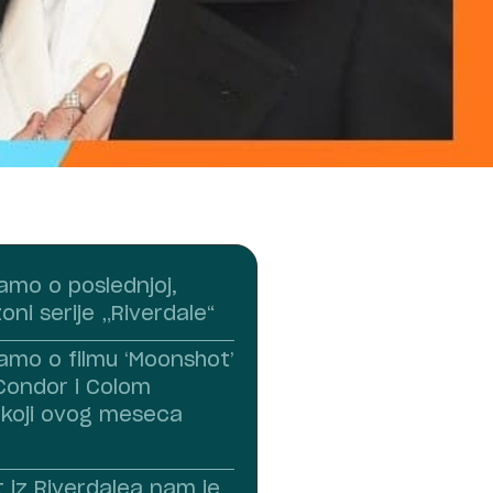
amo o poslednjoj,
ni serije „Riverdale“
amo o filmu ‘Moonshot’
Condor i Colom
koji ovog meseca
rt iz Riverdalea nam je