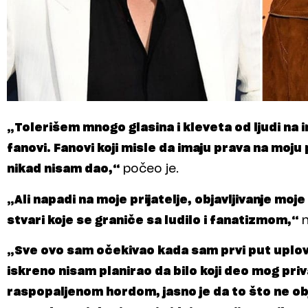
„Tolerišem mnogo glasina i kleveta od ljudi na i
fanovi. Fanovi koji misle da imaju prava na moju
nikad nisam dao,“
počeo je.
„Ali napadi na moje prijatelje, objavljivanje moj
stvari koje se graniče sa ludilo i fanatizmom,“
n
„Sve ovo sam očekivao kada sam prvi put uplovi
iskreno nisam planirao da bilo koji deo mog pri
raspopaljenom hordom, jasno je da to što ne obj