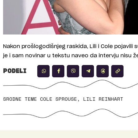
Nakon prošlogodišnjeg raskida, Lili i Cole pojavil
je i sam novinar u tekstu naveo da intervju nisu ž
PODELI
SRODNE TEME
COLE SPROUSE
,
LILI REINHART