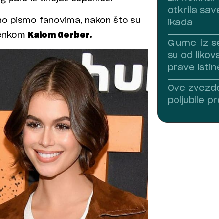
otkrila save
no pismo fanovima, nakon što su
ikada
ekenkom
Kaiom Gerber.
Glumci iz se
su od likov
prave isti
Ove zvezde
poljubile 