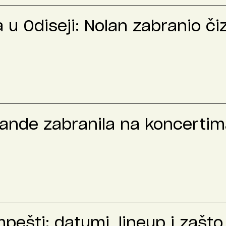
u Odiseji: Nolan zabranio č
rande zabranila na koncertima
ešti: datumi, lineup i zašto 