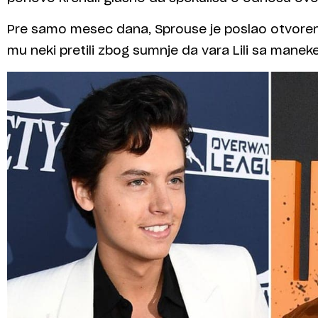
Pre samo mesec dana, Sprouse je poslao otvore
mu neki pretili zbog sumnje da vara Lili sa man