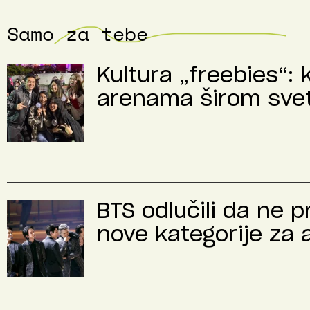
Samo za tebe
Kultura „freebies“: 
arenama širom sve
BTS odlučili da ne 
nove kategorije za 