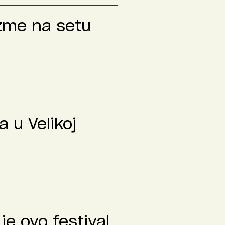
izme na setu
 u Velikoj
je ovo festival