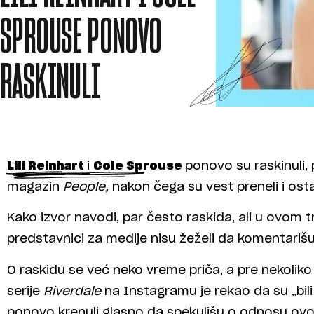
SPROUSE PONOVO
RASKINULI
Lili Reinhart
i
Cole Sprouse
ponovo su raskinuli, 
magazin
People,
nakon čega su vest preneli i ostal
Kako izvor navodi, par često raskida, ali u ovom t
predstavnici za medije nisu žeželi da komentariš
O raskidu se već neko vreme priča, a pre nekolik
serije
Riverdale
na Instagramu je rekao da su „bili
ponovo krenuli glasno da spekulišu o odnosu ovog