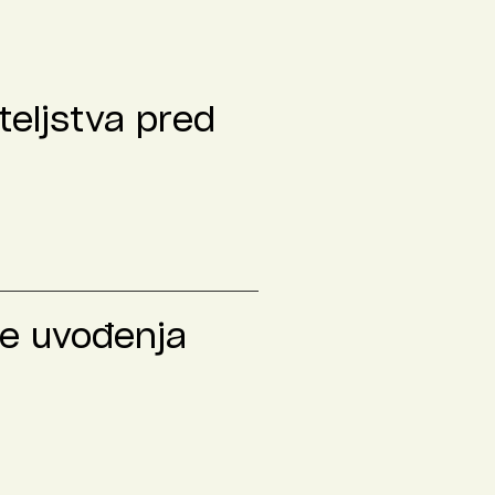
teljstva pred
le uvođenja