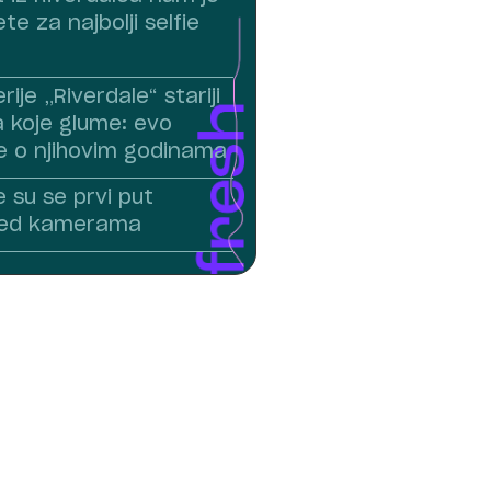
te za najbolji selfie
rije „Riverdale“ stariji
a koje glume: evo
ne o njihovim godinama
 su se prvi put
pred kamerama