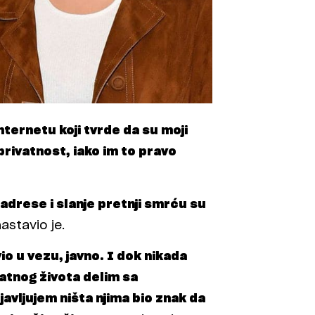
nternetu koji tvrde da su moji
 privatnost, iako im to pravo
e adrese i slanje pretnji smrću su
astavio je.
o u vezu, javno. I dok nikada
vatnog života delim sa
avljujem ništa njima bio znak da