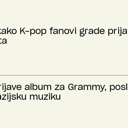
kako K-pop fanovi grade prija
ta
prijave album za Grammy, pos
azijsku muziku