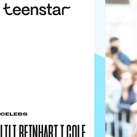
CELEBS
LILI REINHART I COLE