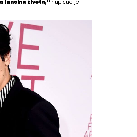
a i načinu života,“
napisao je