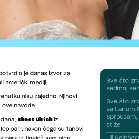
potvrdio je danas izvor za
Sve što zn
i američki mediji.
sedmoj sezo
renutku nisu zajedno. Njihovi
Sve što zn
u ove navode.
sa Lanom 
Sprousom, 
o dana,
Skeet Ulrich
iz
stiže
 lep par“, nakon čega su fanovi
Lili Reinha
 para iz tinejdž sapunice.