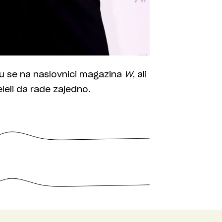
i su se na naslovnici magazina
W
, ali
eleli da rade zajedno.