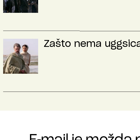
Zašto nema uggsica 