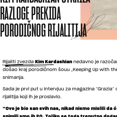
RAZLOGE PREKIDA
PORODIČNOG RIJALITIJA
Rijaliti zvezda
Kim Kardashian
nedavno je razočara
došao kraj porodičnom šouu „Keeping Up with th
snimanja.
Sada je prvi put u intervjuu za magazina “Grazia” 
rijalitija koji ih je proslavio.
“Ovo je bio san svih nas, nikad nismo mislili da
snimili smo ih 20. Toliko se toga trenutno dog