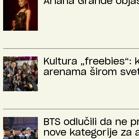
Ariana Grande objas
Kultura „freebies“: 
arenama širom sve
BTS odlučili da ne 
nove kategorije za 