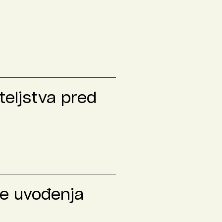
teljstva pred
le uvođenja