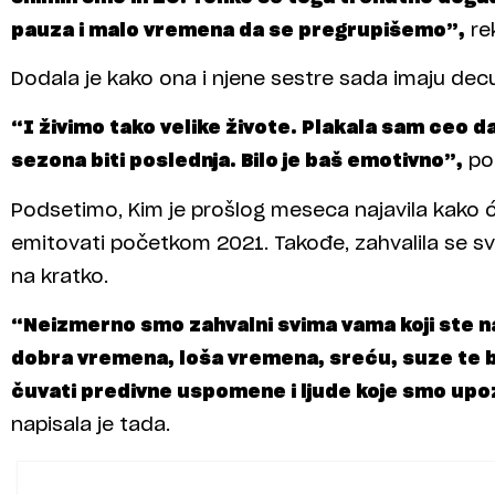
pauza i malo vremena da se pregrupišemo”,
rek
Dodala je kako ona i njene sestre sada imaju decu
“I živimo tako velike živote. Plakala sam ceo d
sezona biti poslednja. Bilo je baš emotivno”,
por
Podsetimo, Kim je prošlog meseca najavila kako 
emitovati početkom 2021. Takođe, zahvalila se svima 
na kratko.
“Neizmerno smo zahvalni svima vama koji ste na
dobra vremena, loša vremena, sreću, suze te 
čuvati predivne uspomene i ljude koje smo upozn
napisala je tada.