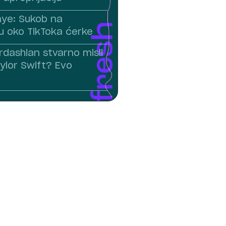
nye: Sukob na
 oko TikToka ćerke
rdashian stvarno misli
ylor Swift? Evo