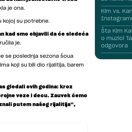
la je ona.
Kim vs. Ka
Instagramu
 kojoj su potrebne.
Šta Kim Ka
an kad smo objavili da će sledeća
o muzici Ta
učila je.
odgovora
će se poslednja sezona šoua
koji su bili dio rijalitija, barem
s gledali ovih godina: kroz
brojne veze i decu. Zauvek ćemo
ali putem našeg rijalitija”,