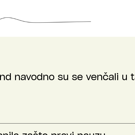
nd navodno su se venčali u t