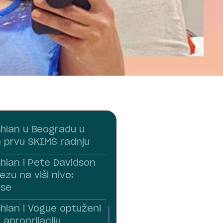
hian u Beogradu u
a prvu SKIMS radnju
hian i Pete Davidson
ezu na viši nivo:
 se
hian i Vogue optuženi
 aproprijaciju