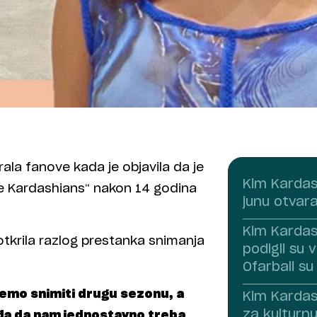
la fanove kada je objavila da je
Kim Kardas
e Kardashians“ nakon 14 godina
junu otvar
Kim Kardas
otkrila razlog prestanka snimanja
podigli su v
Ofarbali su
 ćemo snimiti drugu sezonu, a
Kim Kardas
za kulturnu
ađa da nam jednostavno treba