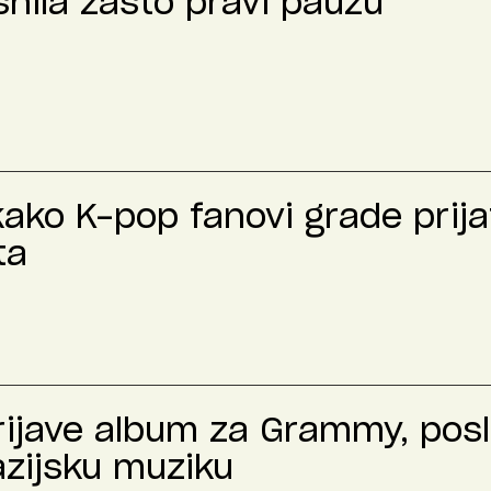
nila zašto pravi pauzu
kako K-pop fanovi grade prija
ta
prijave album za Grammy, pos
azijsku muziku