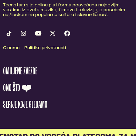
Teenstar.rs je online platforma posvećena najnovijim
vestima iz sveta muzike, filmova i televizije, s posebnim
naglaskom na popularnu kulturu i slavne ličnost
O nama
Politika privatnosti
OMILJENE ZVEZDE
ONO ŠTO ❤️
SERIJE KOJE GLEDAMO