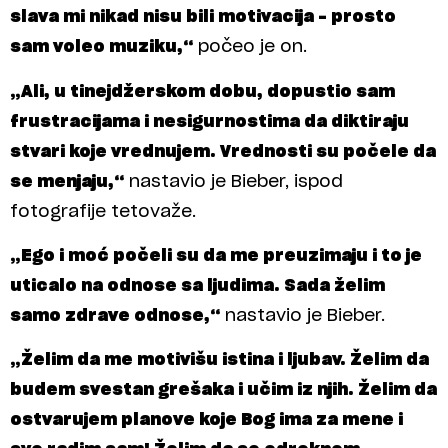
slava mi nikad nisu bili motivacija – prosto
sam voleo muziku,“
počeo je on.
„Ali, u tinejdžerskom dobu, dopustio sam
frustracijama i nesigurnostima da diktiraju
stvari koje vrednujem. Vrednosti su počele da
se menjaju,“
nastavio je Bieber, ispod
fotografije tetovaže.
„Ego i moć počeli su da me preuzimaju i to je
uticalo na odnose sa ljudima. Sada želim
samo zdrave odnose,“
nastavio je Bieber.
„Želim da me motivišu istina i ljubav. Želim da
budem svestan grešaka i učim iz njih. Želim da
ostvarujem planove koje Bog ima za mene i