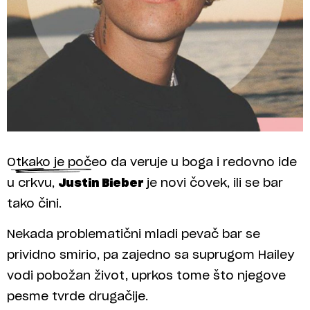
Otkako je počeo da veruje u boga i redovno ide
u crkvu,
Justin Bieber
je novi čovek, ili se bar
tako čini.
Nekada problematični mladi pevač bar se
prividno smirio, pa zajedno sa suprugom Hailey
vodi pobožan život, uprkos tome što njegove
pesme tvrde drugačije.