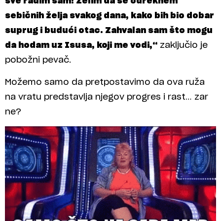
sve radim sam! Želim da se odreknem
sebičnih želja svakog dana, kako bih bio dobar
suprug i budući otac. Zahvalan sam što mogu
da hodam uz Isusa, koji me vodi,“
zaključio je
pobožni pevač.
Možemo samo da pretpostavimo da ova ruža
na vratu predstavlja njegov progres i rast… zar
ne?