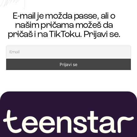
E-mail je možda passe, ali o
našim pričama možeš da
pričaš i na TikToku. Prijavi se.