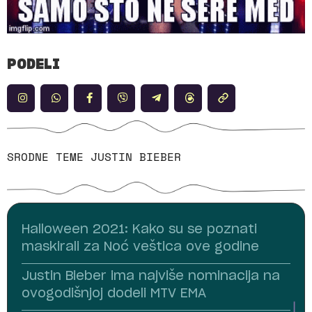
PODELI
SRODNE TEME
JUSTIN BIEBER
Halloween 2021: Kako su se poznati
maskirali za Noć veštica ove godine
Justin Bieber ima najviše nominacija na
ovogodišnjoj dodeli MTV EMA