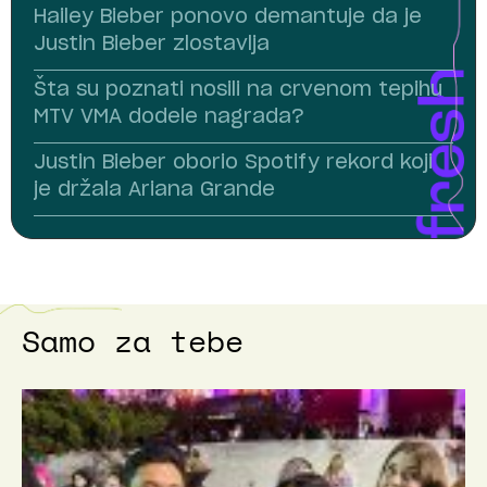
Hailey Bieber ponovo demantuje da je
Justin Bieber zlostavlja
Šta su poznati nosili na crvenom tepihu
MTV VMA dodele nagrada?
Justin Bieber oborio Spotify rekord koji
je držala Ariana Grande
Samo za tebe