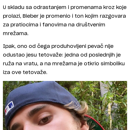
U skladu sa odrastanjem i promenama kroz koje
prolazi, Bieber je promenio i ton kojim razgovara
za pratiocima i fanovima na društvenim
mrežama.
Ipak, ono od čega produhovljeni pevač nije
odustao jesu tetovaže: jedna od poslednjih je
ruža na vratu, a na mrežama je otkrio simboliku
iza ove tetovaže.