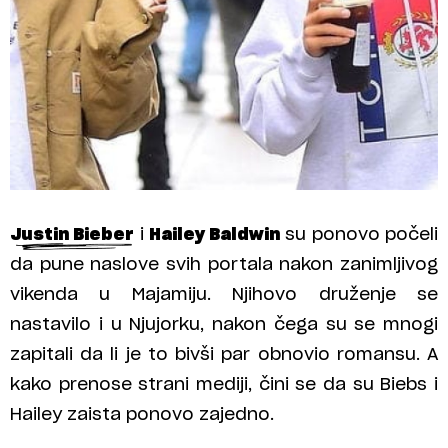
Justin Bieber
i
Hailey Baldwin
su ponovo počeli
da pune naslove svih portala nakon zanimljivog
vikenda u Majamiju. Njihovo druženje se
nastavilo i u Njujorku, nakon čega su se mnogi
zapitali da li je to bivši par obnovio romansu. A
kako prenose strani mediji, čini se da su Biebs i
Hailey zaista ponovo zajedno.