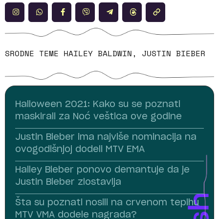
SRODNE TEME
HAILEY BALDWIN
,
JUSTIN BIEBER
Halloween 2021: Kako su se poznati
maskirali za Noć veštica ove godine
Justin Bieber ima najviše nominacija na
ovogodišnjoj dodeli MTV EMA
Hailey Bieber ponovo demantuje da je
Justin Bieber zlostavlja
Šta su poznati nosili na crvenom tepihu
MTV VMA dodele nagrada?