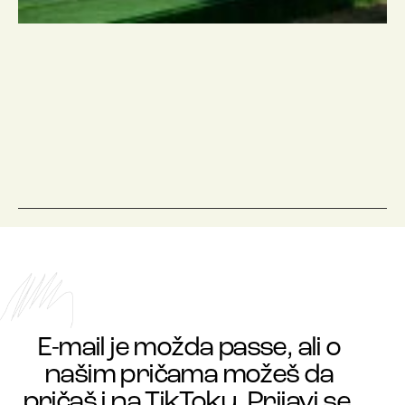
E-mail je možda passe, ali o
našim pričama možeš da
pričaš i na TikToku. Prijavi se.