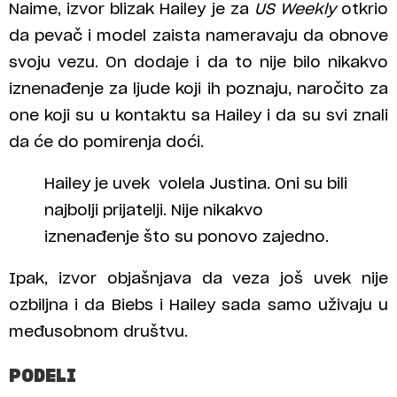
Naime, izvor blizak Hailey je za
US Weekly
otkrio
da pevač i model zaista nameravaju da obnove
svoju vezu. On dodaje i da to nije bilo nikakvo
iznenađenje za ljude koji ih poznaju, naročito za
one koji su u kontaktu sa Hailey i da su svi znali
da će do pomirenja doći.
Hailey je uvek volela Justina. Oni su bili
najbolji prijatelji. Nije nikakvo
iznenađenje što su ponovo zajedno.
Ipak, izvor objašnjava da veza još uvek nije
ozbiljna i da Biebs i Hailey sada samo uživaju u
međusobnom društvu.
PODELI