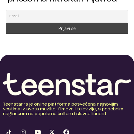
Teenstar.rs je online platforma posvećena najnovijim
vestima iz sveta muzike, filmova i televizije, s posebnim
naglaskom na popularnu kulturu i slavne ličnost