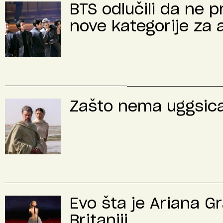
BTS odlučili da ne 
nove kategorije za 
Zašto nema uggsica 
Evo šta je Ariana G
Britaniji