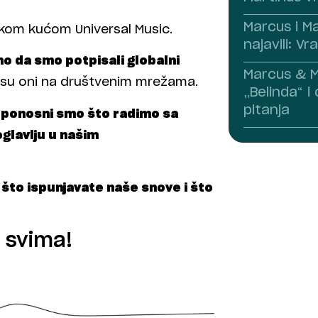
Marcus i M
čkom kućom Universal Music.
najavili: V
 da smo potpisali globalni
Marcus & Ma
i su oni na društvenim mrežama.
„Belinda“ i
pitanja
 ponosni smo što radimo sa
oglavlju u našim
 što ispunjavate naše snove i što
 svima!