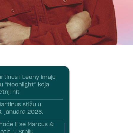
rtinus i Leony imaju
 “Moonlight” koja
tnji hit
artinus stižu u
. januara 2026.
hoće li se Marcus &
titi u Srbiju