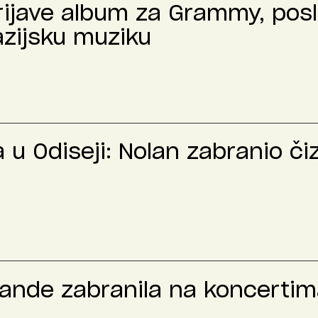
prijave album za Grammy, pos
azijsku muziku
u Odiseji: Nolan zabranio č
rande zabranila na koncertima