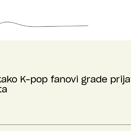
kako K-pop fanovi grade prija
ta