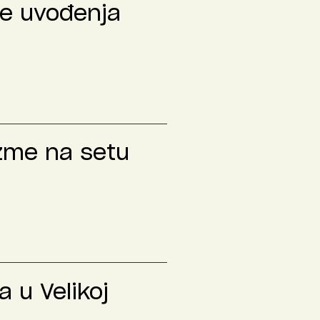
le uvođenja
izme na setu
 u Velikoj