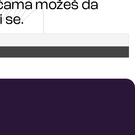
ričama možeš da
 se.