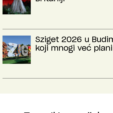
Sziget 2026 u Budimp
koji mnogi već plani