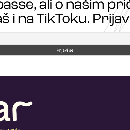
passe, ali o našim p
š i na TikToku. Prijavi