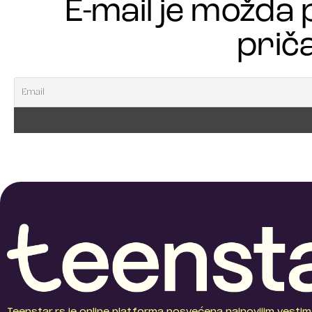
E-mail je možda 
priča