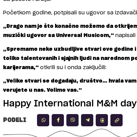
Početkom godine, potpisali su ugovor sa izdava
„Drago nam je što konačno možemo da otkrijemo
muzički ugovor sa Universal Musicom,“
napisal
„Spremamo neke uzbudljive stvari ove godine i
toliko talentovanih i sjajnih ljudi na narednom p
karijerama,“
otkrili su i onda zaključili:
„Velike stvari se događaju, društvo… hvala vam
verujete u nas. Volimo vas.“
Happy International M&M day
PODELI