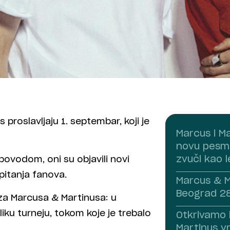
 proslavljaju 1. septembar, koji je
Marcus i Ma
novu pesmu
zvuči kao le
povodom, oni su objavili novi
pitanja fanova.
Marcus & M
Beograd 28
za Marcusa & Martinusa: u
liku turneju, tokom koje je trebalo
Otkrivamo 
Martinus vra