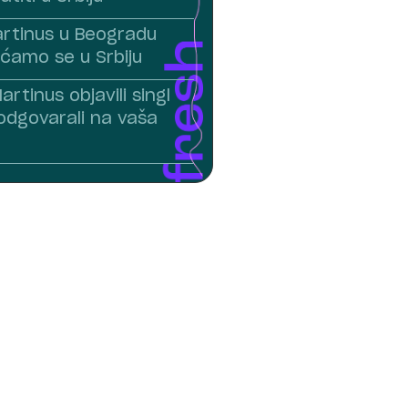
artinus u Beogradu
raćamo se u Srbiju
rtinus objavili singl
 odgovarali na vaša