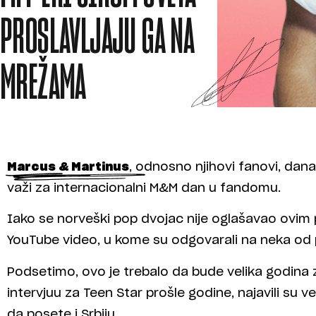
PROSLAVLJAJU GA NA
MREŽAMA
Marcus & Martinus
, odnosno njihovi fanovi, danas
važi za internacionalni M&M dan u fandomu.
Iako se norveški pop dvojac nije oglašavao ovim 
YouTube video, u kome su odgovarali na neka od 
Podsetimo, ovo je trebalo da bude velika godina 
intervjuu za Teen Star prošle godine, najavili su ve
da posete i Srbiju.