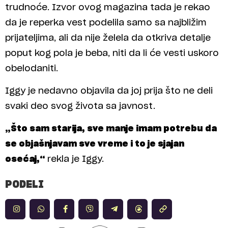
trudnoće. Izvor ovog magazina tada je rekao
da je reperka vest podelila samo sa najbližim
prijateljima, ali da nije želela da otkriva detalje
poput kog pola je beba, niti da li će vesti uskoro
obelodaniti.
Iggy je nedavno objavila da joj prija što ne deli
svaki deo svog života sa javnost.
„Što sam starija, sve manje imam potrebu da
se objašnjavam sve vreme i to je sjajan
osećaj,“
rekla je Iggy.
PODELI