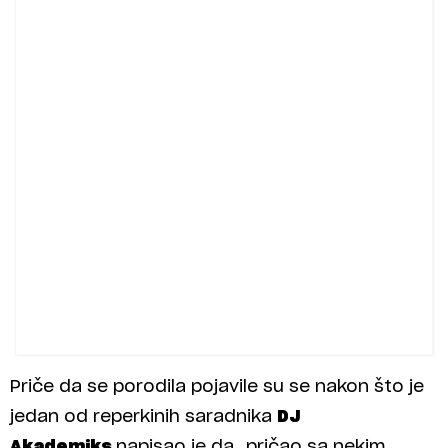
Priče da se porodila pojavile su se nakon što je
jedan od reperkinih saradnika
DJ
Akademiks
napisao je da „pričao sa nekim