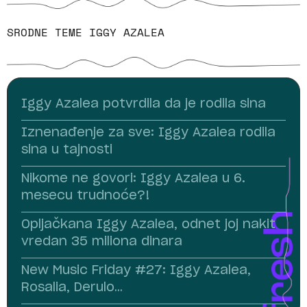
SRODNE TEME
IGGY AZALEA
Iggy Azalea potvrdila da je rodila sina
Iznenađenje za sve: Iggy Azalea rodila
sina u tajnosti
Nikome ne govori: Iggy Azalea u 6.
mesecu trudnoće?!
Opljačkana Iggy Azalea, odnet joj nakit
vredan 35 miliona dinara
New Music Friday #27: Iggy Azalea,
Rosalia, Derulo…