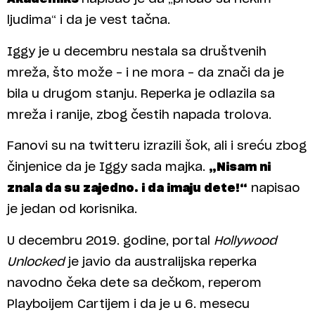
ljudima“ i da je vest tačna.
Iggy je u decembru nestala sa društvenih
mreža, što može – i ne mora – da znači da je
bila u drugom stanju. Reperka je odlazila sa
mreža i ranije, zbog čestih napada trolova.
Fanovi su na twitteru izrazili šok, ali i sreću zbog
činjenice da je Iggy sada majka.
„Nisam ni
znala da su zajedno. i da imaju dete!“
napisao
je jedan od korisnika.
U decembru 2019. godine, portal
Hollywood
Unlocked
je javio da australijska reperka
navodno čeka dete sa dečkom, reperom
Playboijem Cartijem i da je u 6. mesecu