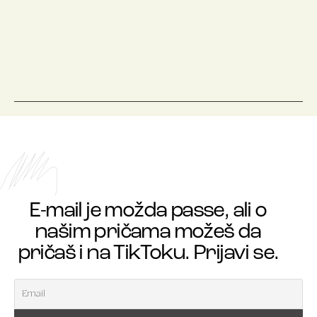
E-mail je možda passe, ali o
našim pričama možeš da
pričaš i na TikToku. Prijavi se.