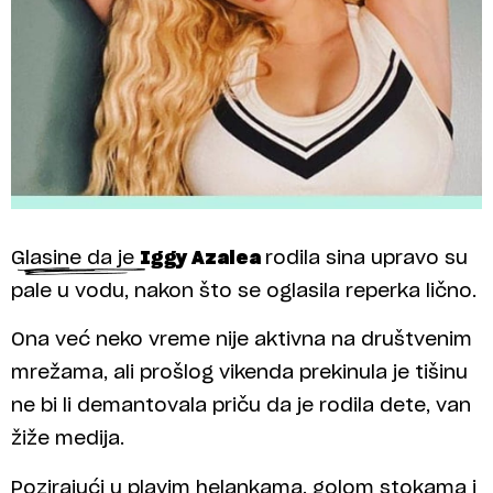
Glasine da je
Iggy Azalea
rodila sina upravo su
pale u vodu, nakon što se oglasila reperka lično.
Ona već neko vreme nije aktivna na društvenim
mrežama, ali prošlog vikenda prekinula je tišinu
ne bi li demantovala priču da je rodila dete, van
žiže medija.
Pozirajući u plavim helankama, golom stokama i