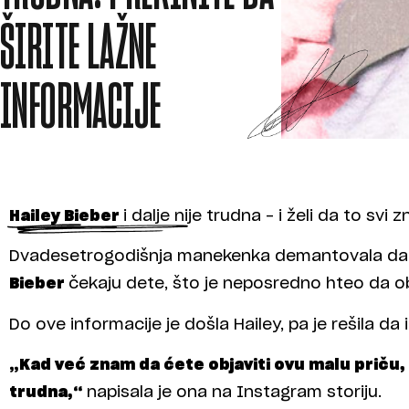
ŠIRITE LAŽNE
INFORMACIJE
Hailey Bieber
i dalje nije trudna – i želi da to svi z
Dvadesetrogodišnja manekenka demantovala da o
Bieber
čekaju dete, što je neposredno hteo da ob
Do ove informacije je došla Hailey, pa je rešila da 
„Kad već znam da ćete objaviti ovu malu priču,
trudna,“
napisala je ona na Instagram storiju.