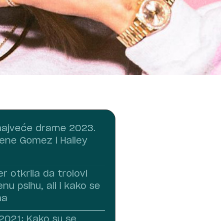
i najveće drame 2023.
ene Gomez i Hailey
er otkrila da trolovi
enu psihu, ali i kako se
ma
2021: Kako su se