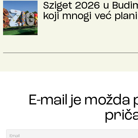
Sziget 2026 u Budimp
koji mnogi već plani
E-mail je možda 
priča