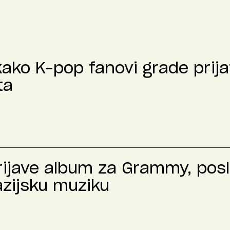
kako K-pop fanovi grade prija
ta
prijave album za Grammy, pos
azijsku muziku