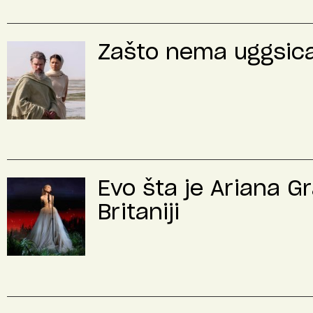
Zašto nema uggsica 
Evo šta je Ariana G
Britaniji