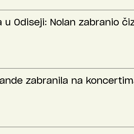
u Odiseji: Nolan zabranio č
rande zabranila na koncertima