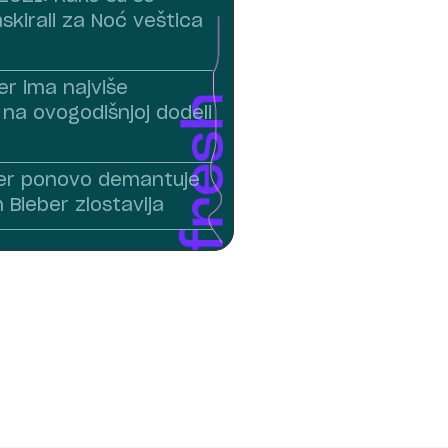
skirali za Noć veštica
er ima najviše
 na ovogodišnjoj dodeli
ber ponovo demantuje
n Bieber zlostavlja