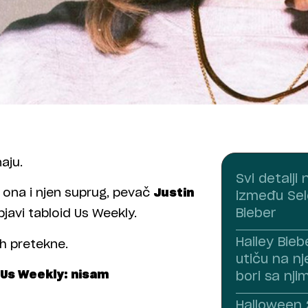
naju.
Svi detalj
na i njen suprug, pevač
Justin
između Sel
Bieber
javi tabloid Us Weekly.
Hailey Bieb
ih pretekne.
utiču na nj
 Us Weekly: nisam
bori sa nji
Halloween 