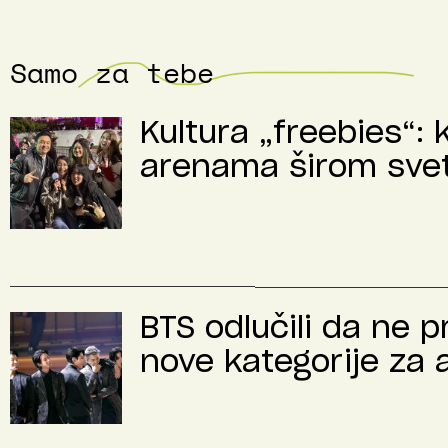
Samo za tebe
Kultura „freebies“: 
arenama širom sve
BTS odlučili da ne 
nove kategorije za 