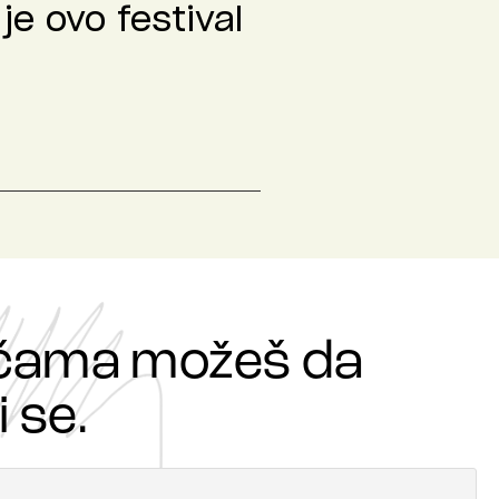
je ovo festival
ričama možeš da
 se.