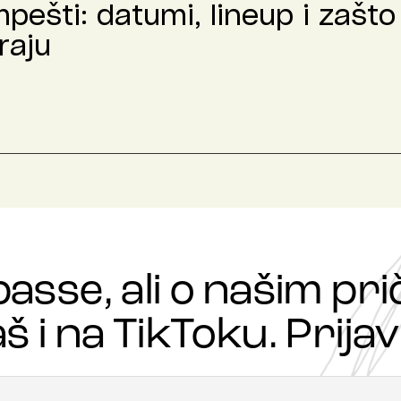
ešti: datumi, lineup i zašto 
raju
passe, ali o našim p
š i na TikToku. Prijavi