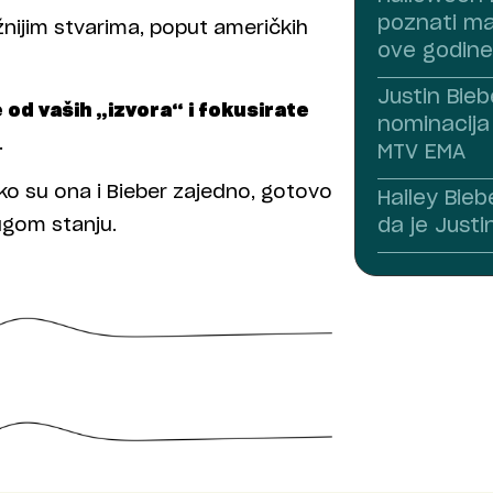
poznati ma
nijim stvarima, poput američkih
ove godine
Justin Bieb
 od vaših „izvora“ i fokusirate
nominacija
.
MTV EMA
ako su ona i Bieber zajedno, gotovo
Hailey Bie
ugom stanju.
da je Justi