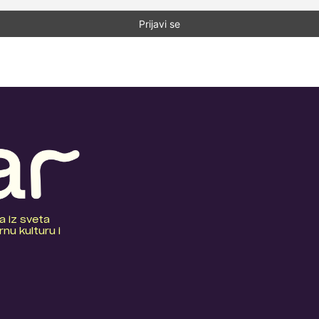
a iz sveta
nu kulturu i