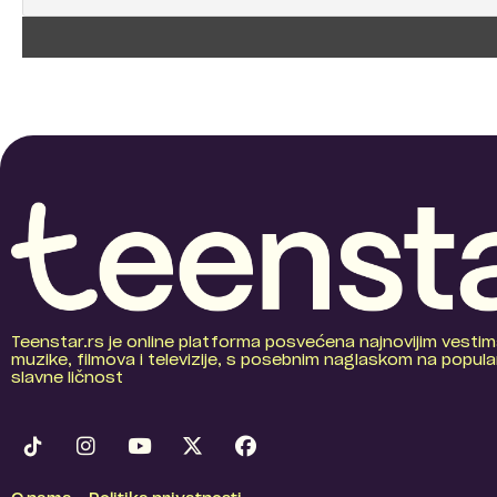
Teenstar.rs je online platforma posvećena najnovijim vestim
muzike, filmova i televizije, s posebnim naglaskom na popular
slavne ličnost