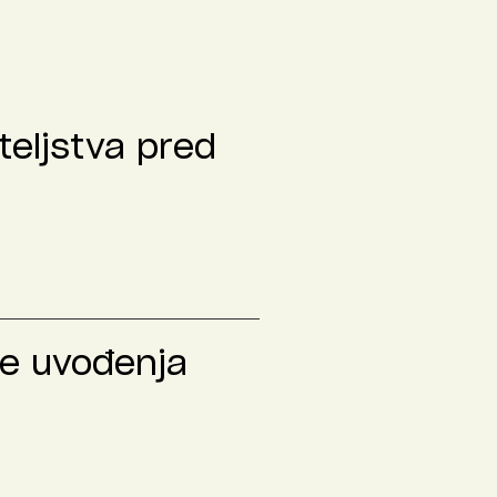
teljstva pred
le uvođenja