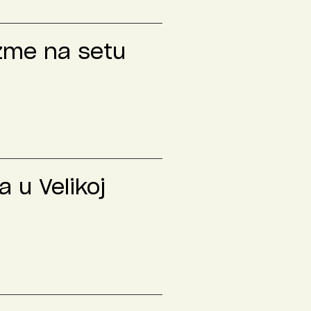
izme na setu
 u Velikoj