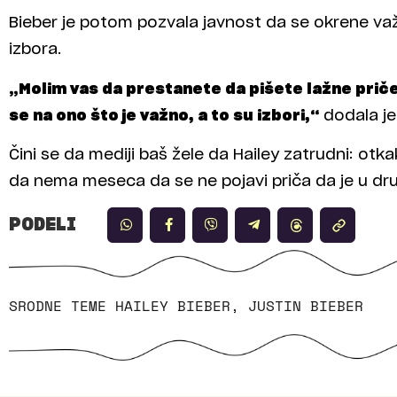
Bieber je potom pozvala javnost da se okrene važ
izbora.
„Molim vas da prestanete da pišete lažne priče
se na ono što je važno, a to su izbori,“
dodala je
Čini se da mediji baš žele da Hailey zatrudni: otk
da nema meseca da se ne pojavi priča da je u dr
PODELI
SRODNE TEME
HAILEY BIEBER
,
JUSTIN BIEBER