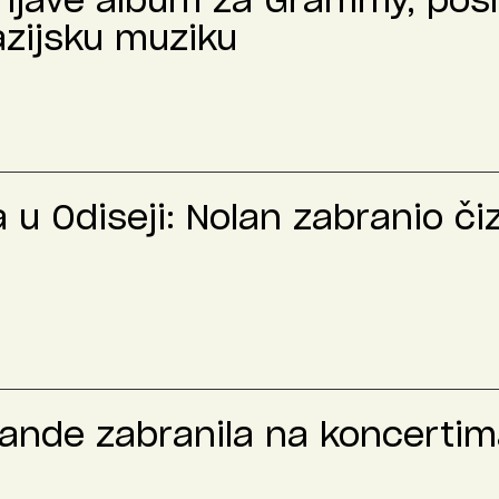
prijave album za Grammy, pos
azijsku muziku
u Odiseji: Nolan zabranio č
rande zabranila na koncertima