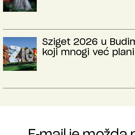
Sziget 2026 u Budimp
koji mnogi već plani
E-mail je možda 