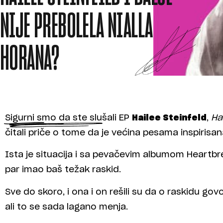
NIJE PREBOLELA NIALLA
HORANA?
Sigurni smo da ste slušali EP
Hailee Steinfeld
,
Ha
čitali priče o tome da je većina pesama inspiris
Ista je situacija i sa pevačevim albumom Heartbre
par imao baš težak raskid.
Sve do skoro, i ona i on rešili su da o raskidu g
ali to se sada lagano menja.