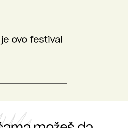
je ovo festival
ričama možeš da