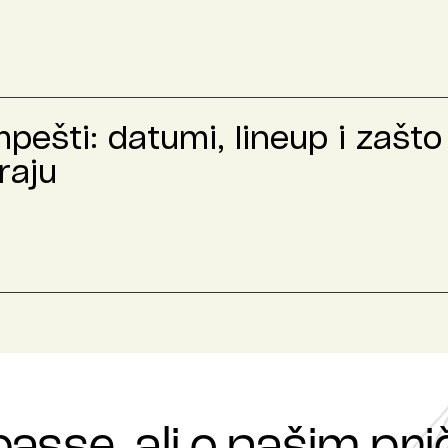
ešti: datumi, lineup i zašto 
raju
passe, ali o našim p