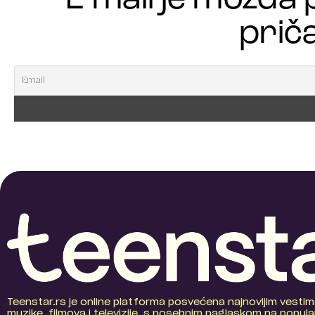
priča
Teenstar.rs je online platforma posvećena najnovijim vestim
muzike, filmova i televizije, s posebnim naglaskom na popular