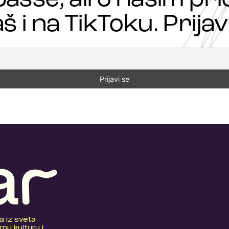
š i na TikToku. Prijavi
a iz sveta
nu kulturu i