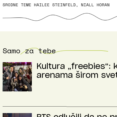
SRODNE TEME
HAILEE STEINFELD
,
NIALL HORAN
Samo za tebe
Kultura „freebies“: 
arenama širom sve