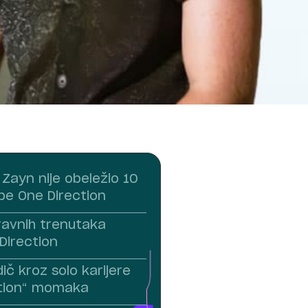
Zayn nije obeležio 10
pe One Direction
avnih trenutaka
Direction
dič kroz solo karijere
ction“ momaka