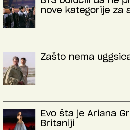
BTS odlučili da ne 
nove kategorije za 
Zašto nema uggsica 
Evo šta je Ariana G
Britaniji