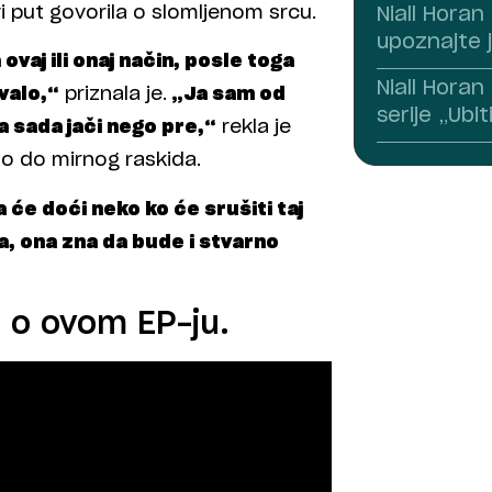
vi put govorila o slomljenom srcu.
Niall Horan
upoznajte 
vaj ili onaj način, posle toga
Niall Horan
valo,“
priznala je.
„Ja sam od
serije „Ubit
a sada jači nego pre,“
rekla je
šlo do mirnog raskida.
će doći neko ko će srušiti taj
ja, ona zna da bude i stvarno
a o ovom EP-ju.