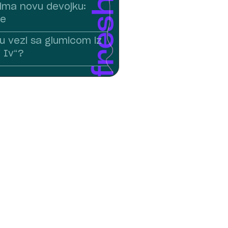
 ima novu devojku:
je
 u vezi sa glumicom iz
i Iv“?