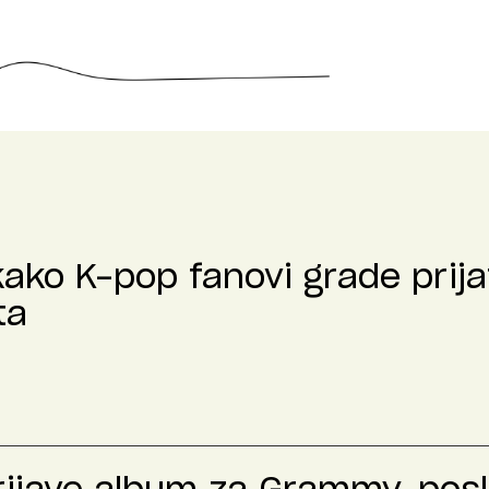
kako K-pop fanovi grade prija
ta