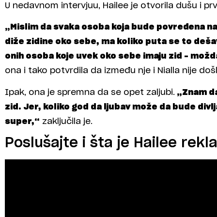
U nedavnom intervjuu, Hailee je otvorila dušu i pr
„Mislim da svaka osoba koja bude povređena na o
diže zidine oko sebe, ma koliko puta se to deša
onih osoba koje uvek oko sebe imaju zid – možd
ona i tako potvrdila da između nje i Nialla nije do
Ipak, ona je spremna da se opet zaljubi.
„Znam da 
zid. Jer, koliko god da ljubav može da bude divl
super,“
zaključila je.
Poslušajte i šta je Hailee rekl