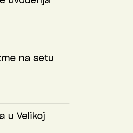
le uvođenja
izme na setu
 u Velikoj