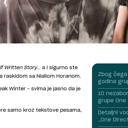
lf Written Story
… a i sigurno ste
Zbog čega 
ana raskidom sa Niallom Horanom.
godina gru
ak Winter – svima je jasno da je
10 nezabor
grupe One 
ovore samo kroz tekstove pesama,
Detaljni vo
„One Dire