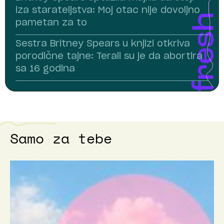
iza starateljstva: Moj otac nije dovoljno
pametan za to
Sestra Britney Spears u knjizi otkriva
porodične tajne: Terali su je da abortira
sa 16 godina
Samo za tebe