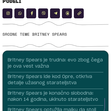
PODELI
SRODNE TEME
BRITNEY SPEARS
Britney Spears je trudna: evo zbog čega
je ova vest važna
Britney Spears ide kod Opre, otkriva
detalje užasnog starateljstva
Britney Spears je konačno slobodna:
nakon 14 godina, ukinuto starateljstvo
Britney Spears optužila majku da stoji