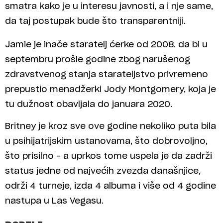
smatra kako je u interesu javnosti, a i nje same,
da taj postupak bude što transparentniji.
Jamie je inače staratelj ćerke od 2008. da bi u
septembru prošle godine zbog narušenog
zdravstvenog stanja starateljstvo privremeno
prepustio menadžerki Jody Montgomery, koja je
tu dužnost obavljala do januara 2020.
Britney je kroz sve ove godine nekoliko puta bila
u psihijatrijskim ustanovama, što dobrovoljno,
što prisilno – a uprkos tome uspela je da zadrži
status jedne od najvećih zvezda današnjice,
održi 4 turneje, izda 4 albuma i više od 4 godine
nastupa u Las Vegasu.