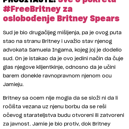
#FreeBritney za
oslobođenje Britney Spears
Sud je bio drugačijeg mišljenja, pa je ovog puta
stao na stranu Britney i uvažio stav njenog
advokata Samuela Ingama, kojeg joj je dodelio
sud. On je istakao da je ovo jedini način da čuje
glas njegove klijentkinje, odnosno da je učini
barem donekle ravnopravnom njenom ocu
Jamieju.
Britney sa ocem nije mogla da se složi ni da li
ročišta vezana uz njenu borbu da se reši
očevog starateljstva budu otvoreni ili zatvoreni
za javnost. Jamie je bio protiv, dok Britney