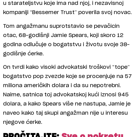
u starateljstvu koje ima nad njoj, i nezavisnoj
kompaniji “Bessemer Trust” poverila svoj novac.
Tom angažmanu suprotstavio se pevačicin
otac, 68-godišnji Jamie Spears, koji skoro 12
godina odlučuje o bogatstvu i životu svoje 38-
godišnje ćerke.
On tvrdi kako visoki advokatski troškovi “tope”
bogatstvo pop zvezde koje se procenjuje na 57
miliona američkih dolara i da su nepotrebni.
Naime, satnica toj advokatskoj kući iznosi 945
dolara, a kako Spears više ne nastupa, Jamie je
naveo kako taj skupi angažman nije u interesu
njegove ćerke.
PROČITAJTE:
Sve o pokretu