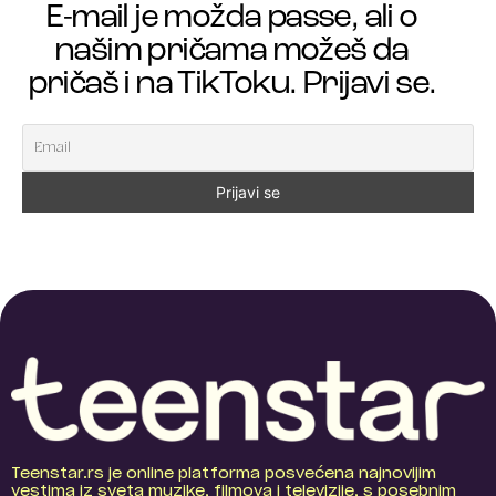
E-mail je možda passe, ali o
našim pričama možeš da
pričaš i na TikToku. Prijavi se.
Teenstar.rs je online platforma posvećena najnovijim
vestima iz sveta muzike, filmova i televizije, s posebnim