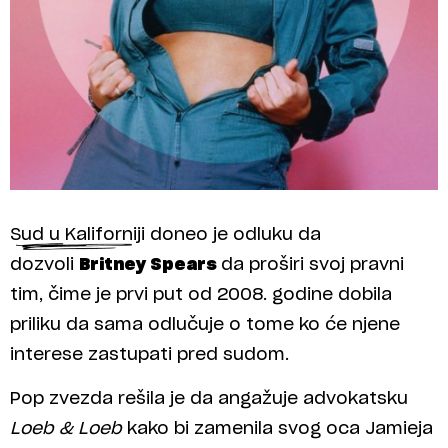
Sud u Kaliforniji doneo je odluku da
dozvoli
Britney Spears
da proširi svoj pravni
tim, čime je prvi put od 2008. godine dobila
priliku da sama odlučuje o tome ko će njene
interese zastupati pred sudom.
Pop zvezda rešila je da angažuje advokatsku
Loeb & Loeb
kako bi zamenila svog oca Jamieja