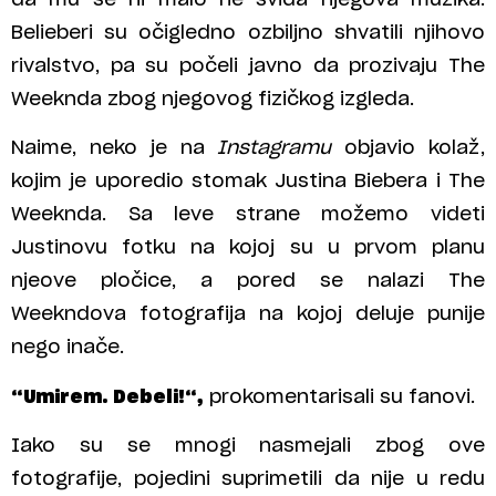
Belieberi su očigledno ozbiljno shvatili njihovo
rivalstvo, pa su počeli javno da prozivaju The
Weeknda zbog njegovog fizičkog izgleda.
Naime, neko je na
Instagramu
objavio kolaž,
kojim je uporedio stomak Justina Biebera i The
Weeknda. Sa leve strane možemo videti
Justinovu fotku na kojoj su u prvom planu
njeove pločice, a pored se nalazi The
Weekndova fotografija na kojoj deluje punije
nego inače.
“Umirem. Debeli!“,
prokomentarisali su fanovi.
Iako su se mnogi nasmejali zbog ove
fotografije, pojedini suprimetili da nije u redu