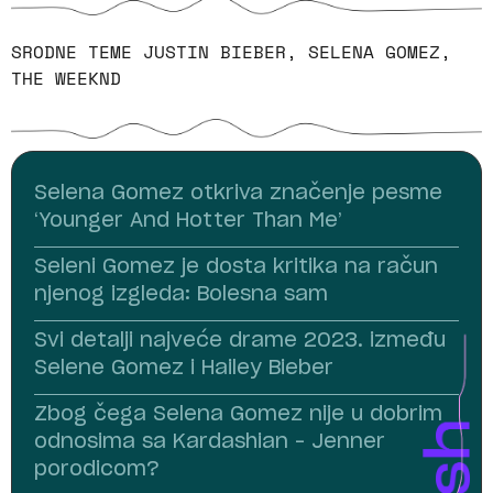
SRODNE TEME
JUSTIN BIEBER
,
SELENA GOMEZ
,
THE WEEKND
Selena Gomez otkriva značenje pesme
‘Younger And Hotter Than Me’
Seleni Gomez je dosta kritika na račun
njenog izgleda: Bolesna sam
Svi detalji najveće drame 2023. između
Selene Gomez i Hailey Bieber
Zbog čega Selena Gomez nije u dobrim
odnosima sa Kardashian – Jenner
porodicom?