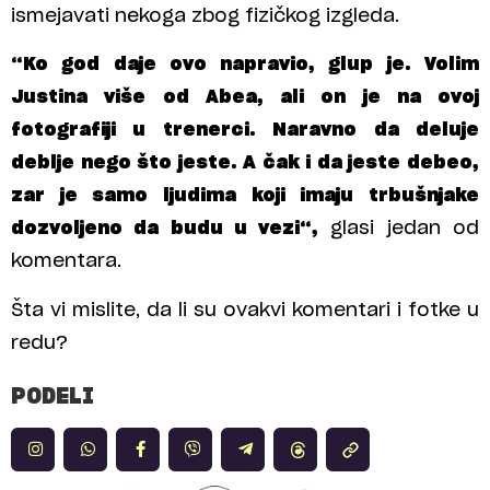
ismejavati nekoga zbog fizičkog izgleda.
“Ko god daje ovo napravio, glup je. Volim
Justina više od Abea, ali on je na ovoj
fotografiji u trenerci. Naravno da deluje
deblje nego što jeste. A čak i da jeste debeo,
zar je samo ljudima koji imaju trbušnjake
dozvoljeno da budu u vezi“,
glasi jedan od
komentara.
Šta vi mislite, da li su ovakvi komentari i fotke u
redu?
PODELI