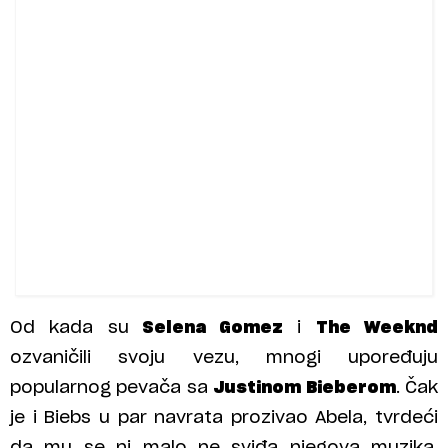
Od kada su
Selena Gomez
i
The Weeknd
ozvaničili svoju vezu, mnogi upoređuju
popularnog pevača sa
Justinom Bieberom
. Čak
je i Biebs u par navrata prozivao Abela, tvrdeći
da mu se ni malo ne sviđa njegova muzika.