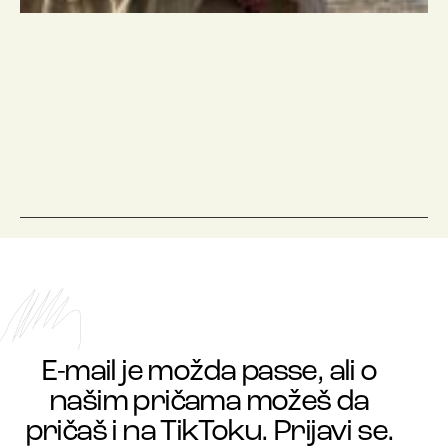
E-mail je možda passe, ali o
našim pričama možeš da
pričaš i na TikToku. Prijavi se.