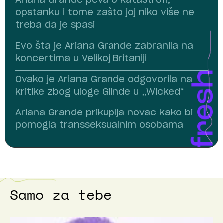
Ariana Grande peva o katastrofi,
opstanku i tome zašto joj niko više ne
treba da je spasi
Evo šta je Ariana Grande zabranila na
koncertima u Velikoj Britaniji
Ovako je Ariana Grande odgovorila na
kritike zbog uloge Glinde u „Wicked“
Ariana Grande prikuplja novac kako bi
pomogla transseksualnim osobama
Samo za tebe