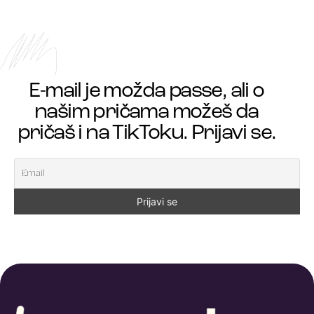
E-mail je možda passe, ali o
našim pričama možeš da
pričaš i na TikToku. Prijavi se.