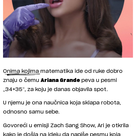
Onima kojima matematika ide od ruke dobro
znaju o čemu
Ariana Grande
peva u pesmi
„34+35“, za koju je danas objavila spot.
U njemu je ona naučnica koja sklapa robota,
odnosno samu sebe.
Govoreći u emisji Zach Sang Show, Ari je otkrila
kako je došla na ideju da napiše pesmu koja