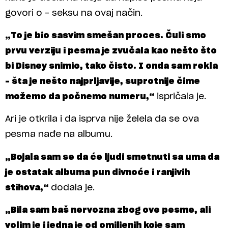
govori o – seksu na ovaj način.
„To je bio sasvim smešan proces. Čuli smo
prvu verziju i pesma je zvučala kao nešto što
bi Disney snimio, tako čisto. I onda sam rekla
– šta je nešto najprljavije, suprotnije čime
možemo da počnemo numeru,“
ispričala je.
Ari je otkrila i da isprva nije želela da se ova
pesma nađe na albumu.
„Bojala sam se da će ljudi smetnuti sa uma da
je ostatak albuma pun divnoće i ranjivih
stihova,“
dodala je.
„Bila sam baš nervozna zbog ove pesme, ali
volim je i jedna je od omiljenih koje sam