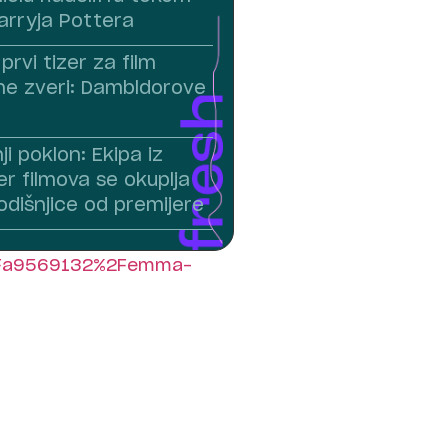
arryja Pottera
prvi tizer za film
2Fa9569132%2Femma-
ne zveri: Dambldorove
i poklon: Ekipa iz
r filmova se okuplja
odišnjice od premijere
2Fa9569132%2Femma-