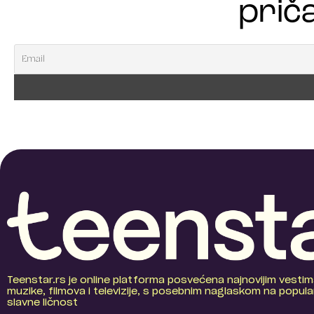
priča
Teenstar.rs je online platforma posvećena najnovijim vestim
muzike, filmova i televizije, s posebnim naglaskom na popular
slavne ličnost