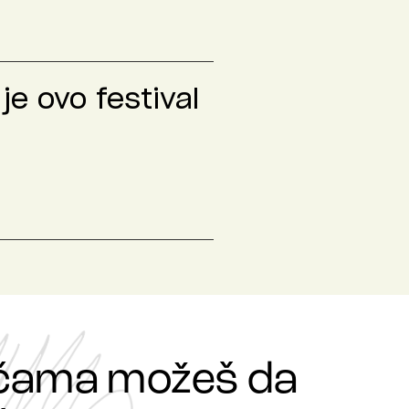
je ovo festival
ričama možeš da