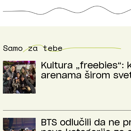
Samo za tebe
Kultura „freebies“: 
arenama širom sve
BTS odlučili da ne 