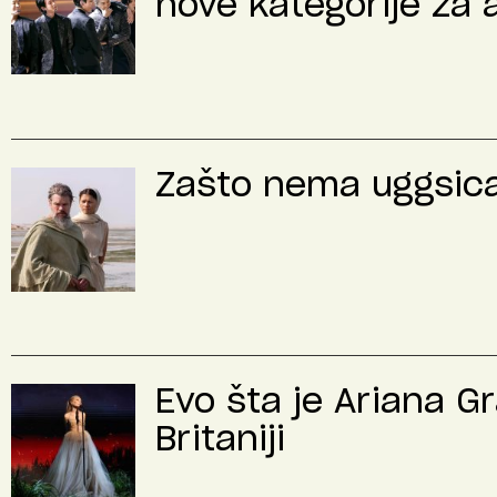
nove kategorije za 
Zašto nema uggsica 
Evo šta je Ariana G
Britaniji