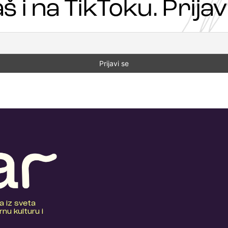
š i na TikToku. Prijavi
a iz sveta
nu kulturu i