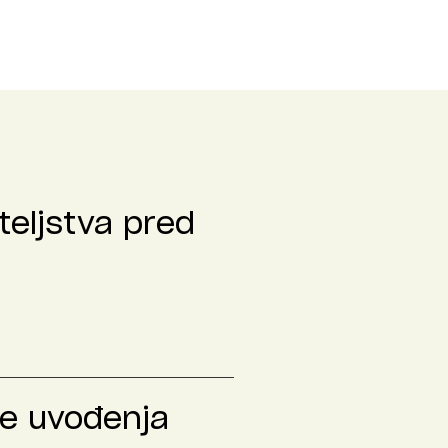
teljstva pred
le uvođenja