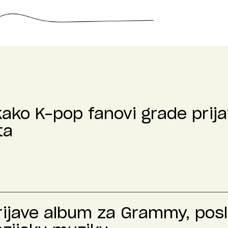
kako K-pop fanovi grade prija
ta
prijave album za Grammy, pos