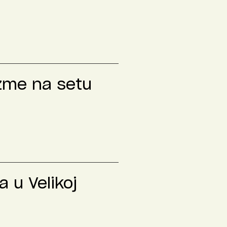
izme na setu
 u Velikoj