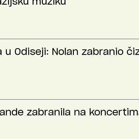
azijsku muziku
u Odiseji: Nolan zabranio č
rande zabranila na koncertima