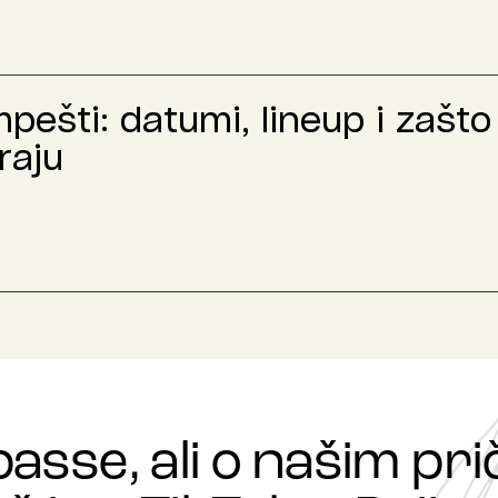
ešti: datumi, lineup i zašto 
raju
passe, ali o našim p