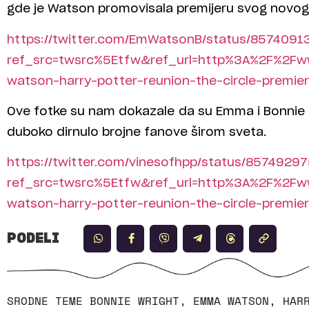
gde je Watson promovisala premijeru svog novog
https://twitter.com/EmWatsonB/status/857409
ref_src=twsrc%5Etfw&ref_url=http%3A%2F%2F
watson-harry-potter-reunion-the-circle-premie
Ove fotke su nam dokazale da su Emma i Bonnie d
duboko dirnulo brojne fanove širom sveta.
https://twitter.com/vinesofhpp/status/857492
ref_src=twsrc%5Etfw&ref_url=http%3A%2F%2F
watson-harry-potter-reunion-the-circle-premie
PODELI
SRODNE TEME
BONNIE WRIGHT
,
EMMA WATSON
,
HAR