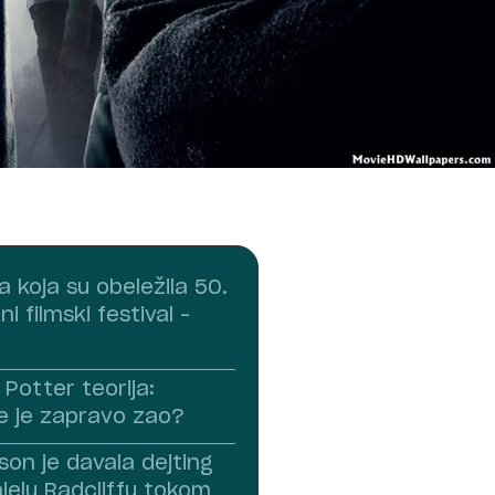
 koja su obeležila 50.
 filmski festival –
Potter teorija:
 je zapravo zao?
n je davala dejting
ielu Radcliffu tokom