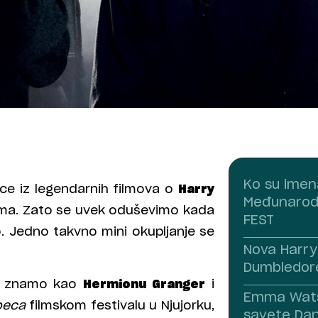
Ko su imena
mce iz legendarnih filmova o
Harry
Međunarodni
ma. Zato se uvek oduševimo kada
FEST
. Jedno takvno mini okupljanje se
Nova Harry 
Dumbledore
vi znamo kao
Hermionu Granger
i
Emma Watso
beca
filmskom festivalu u Njujorku,
savete Dan