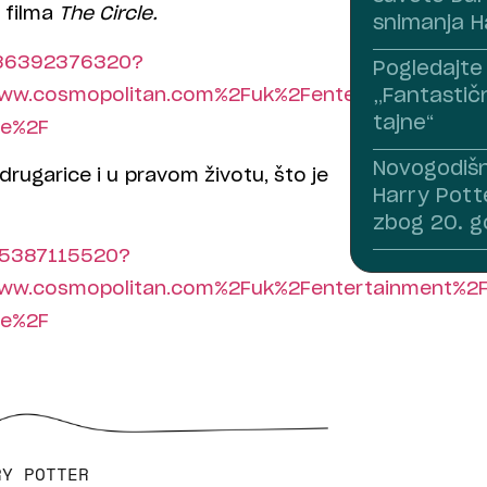
 filma
The Circle.
snimanja H
136392376320?
Pogledajte 
www.cosmopolitan.com%2Fuk%2Fentertainment%
„Fantastič
tajne“
re%2F
Novogodišnj
rugarice i u pravom životu, što je
Harry Potte
zbog 20. g
975387115520?
www.cosmopolitan.com%2Fuk%2Fentertainment%
re%2F
RY POTTER