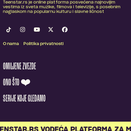
Teenstar.rs je online platforma posvećena najnovijim
vestima iz sveta muzike, filmova i televizije, s posebnim
naglaskom na popularnu kulturu i slavne ličnost
O nama
Politika privatnosti
OMILJENE ZVEZDE
ONO ŠTO ❤️
SERIJE KOJE GLEDAMO
STAR.RS VODEĆA PLATFORMA ZA ML