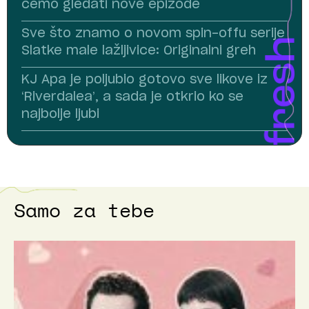
ćemo gledati nove epizode
Sve što znamo o novom spin-offu serije
Slatke male lažljivice: Originalni greh
KJ Apa je poljubio gotovo sve likove iz
‘Riverdalea’, a sada je otkrio ko se
najbolje ljubi
Samo za tebe