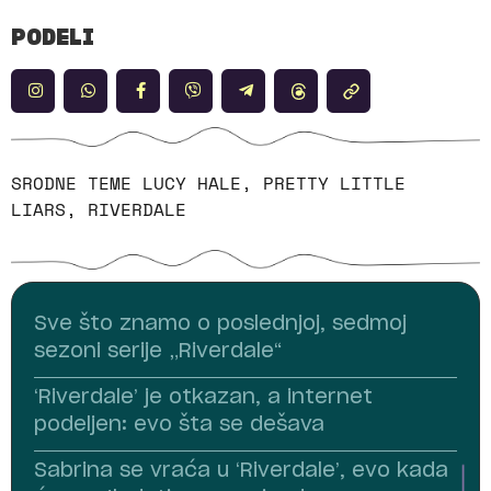
PODELI
SRODNE TEME
LUCY HALE
,
PRETTY LITTLE
LIARS
,
RIVERDALE
Sve što znamo o poslednjoj, sedmoj
sezoni serije „Riverdale“
‘Riverdale’ je otkazan, a internet
podeljen: evo šta se dešava
Sabrina se vraća u ‘Riverdale’, evo kada