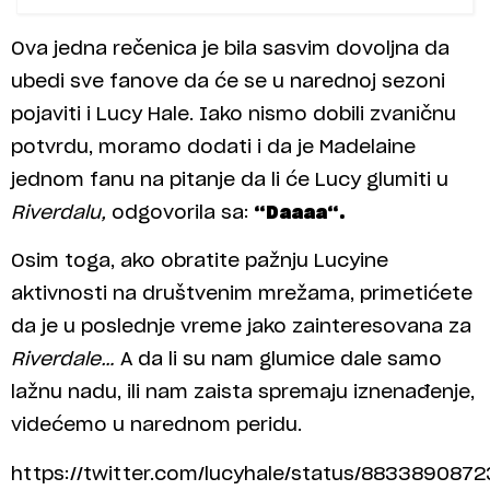
Ova jedna rečenica je bila sasvim dovoljna da
ubedi sve fanove da će se u narednoj sezoni
pojaviti i Lucy Hale. Iako nismo dobili zvaničnu
potvrdu, moramo dodati i da je Madelaine
jednom fanu na pitanje da li će Lucy glumiti u
Riverdalu,
odgovorila sa:
“Daaaa“.
Osim toga, ako obratite pažnju Lucyine
aktivnosti na društvenim mrežama, primetićete
da je u poslednje vreme jako zainteresovana za
Riverdale…
A da li su nam glumice dale samo
lažnu nadu, ili nam zaista spremaju iznenađenje,
videćemo u narednom peridu.
https://twitter.com/lucyhale/status/883389087