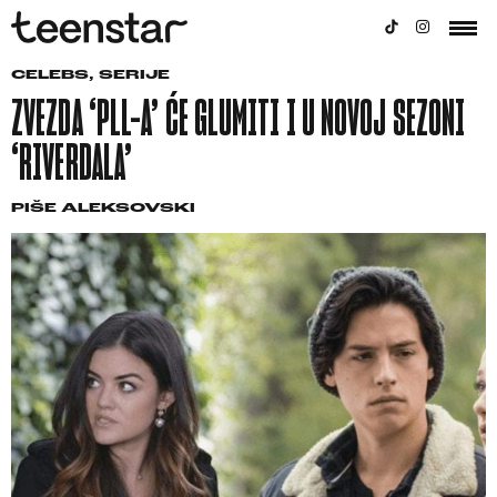
CELEBS
,
SERIJE
ZVEZDA ‘PLL-A’ ĆE GLUMITI I U NOVOJ SEZONI
‘RIVERDALA’
PIŠE
ALEKSOVSKI