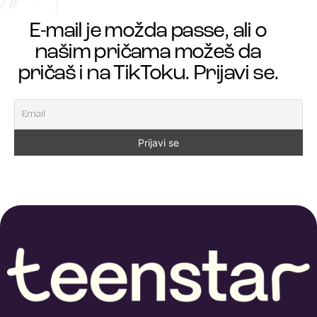
E-mail je možda passe, ali o
našim pričama možeš da
pričaš i na TikToku. Prijavi se.