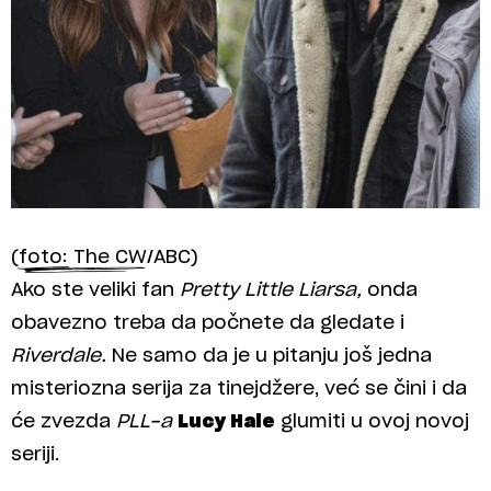
(foto: The CW/ABC)
Ako ste veliki fan
Pretty Little Liarsa,
onda
obavezno treba da počnete da gledate i
Riverdale.
Ne samo da je u pitanju još jedna
misteriozna serija za tinejdžere, već se čini i da
će zvezda
PLL-a
Lucy Hale
glumiti u ovoj novoj
seriji.