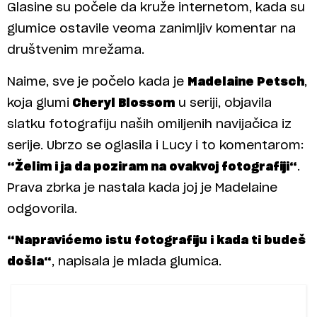
Glasine su počele da kruže internetom, kada su
glumice ostavile veoma zanimljiv komentar na
društvenim mrežama.
Naime, sve je počelo kada je
Madelaine Petsch
,
koja glumi
Cheryl Blossom
u seriji, objavila
slatku fotografiju naših omiljenih navijačica iz
serije. Ubrzo se oglasila i Lucy i to komentarom:
“Želim i ja da poziram na ovakvoj fotografiji“
.
Prava zbrka je nastala kada joj je Madelaine
odgovorila.
“Napravićemo istu fotografiju i kada ti budeš
došla“
, napisala je mlada glumica.