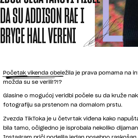
DA SU ADDISON RAE I
BRYCE HALL VERENI
Početak vikenda obeležila je prava pomama na i
možda su se verili!?!?
Glasine o mogućoj veridbi počele su da kruže nak
fotografiju sa prstenom na domalom prstu.
Zvezda TikToka je u četvrtak viđena kako napušta z
bila tamo, očigledno je isprobala nekoliko dijaman
Instagram priči podelila jedan posebno raskošan