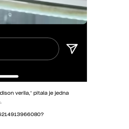
ison verila,“ pitala je jedna
.
896214913966080?