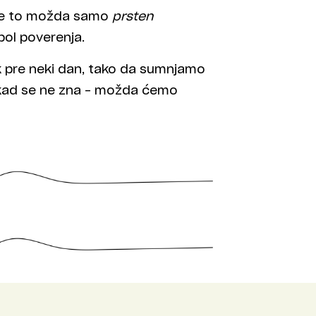
a je to možda samo
prsten
bol poverenja.
ek pre neki dan, tako da sumnjamo
, nikad se ne zna – možda ćemo