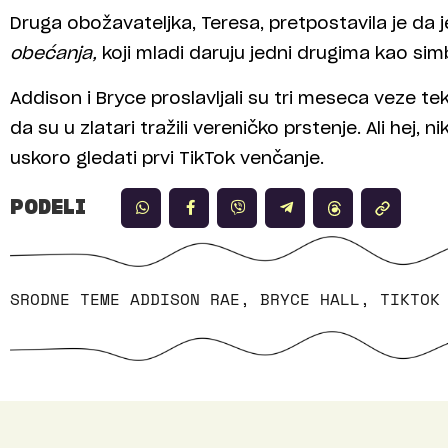
Druga obožavateljka, Teresa, pretpostavila je d
obećanja,
koji mladi daruju jedni drugima kao sim
Addison i Bryce proslavljali su tri meseca veze t
da su u zlatari tražili vereničko prstenje. Ali hej
uskoro gledati prvi TikTok venčanje.
PODELI
SRODNE TEME
ADDISON RAE
,
BRYCE HALL
,
TIKTOK