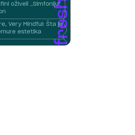
fini oživeli „Simfoniju“
on
, Very Mindful: Šta je
emure estetika