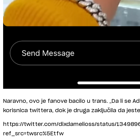
Naravno, ovo je fanove bacilo u trans. „Da li se Add
korisnica twittera, dok je druga zaključila da jeste
https://twitter.com/dixdamelioss/status/1349
ref_src=twsrc%5Etfw