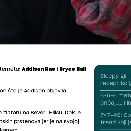
nternetu:
Addison Rae
i
Bryce Hall
Sleepy girl
recept koji
on što je Addison objavila
6-6-6 meto
pričaju… i 
lataru na Beverli Hillsu. Dok je
7×7=49: Ob
tskih prstenova jer je na svojoj
trend koji 
 kamen.