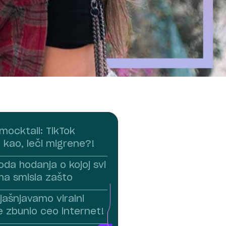
 mocktail: TikTok
, kao, leči migrene?!
da hodanja o kojoj svi
ima smisla zašto
jašnjavamo viralni
je zbunio ceo internet!