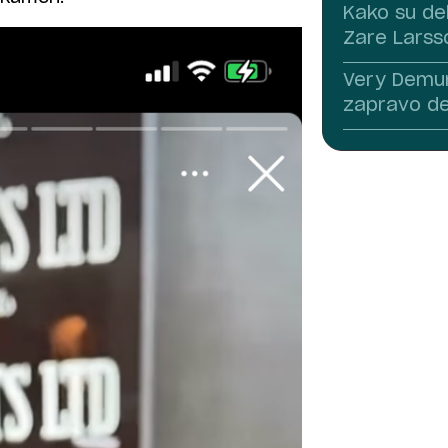
Kako su del
Zare Larss
Very Demure
zapravo d