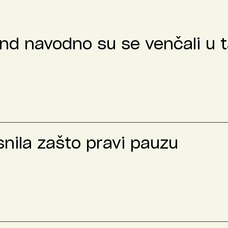
nd navodno su se venčali u t
nila zašto pravi pauzu