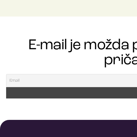
E-mail je možda 
priča