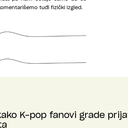
omentarišemo tuđi fizički izgled.
kako K-pop fanovi grade prija
ta