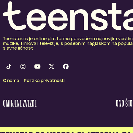
Teenstar.rs je online platforma posvećena najnovijim vestim
muzike, filmova i televizije, s posebnim naglaskom na popular
slavne ličnost
O nama
Politika privatnosti
OMILJENE ZVEZDE
ONO ŠT