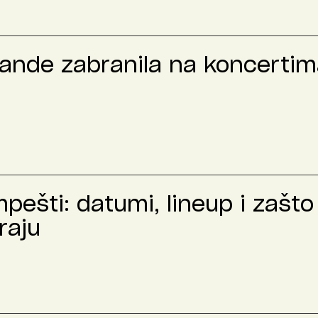
rande zabranila na koncertima
ešti: datumi, lineup i zašto 
raju