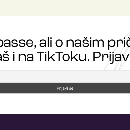
passe, ali o našim p
š i na TikToku. Prijavi