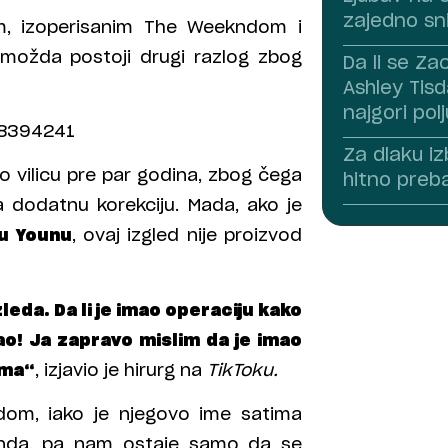
zajedno sn
om, izoperisanim The Weekndom i
 možda postoji drugi razlog zbog
Da li se Zac
Ashley Tisda
najgori pol
08394241
Za dlaku i
o vilicu pre par godina, zbog čega
hitno preb
 dodatnu korekciju. Mada, ako je
u Younu
, ovaj izgled nije proizvod
leda. Da li je imao operaciju kako
ao! Ja zapravo mislim da je imao
ima“
, izjavio je hirurg na
TikToku.
dom, iako je njegovo ime satima
nda, pa nam ostaje samo da se