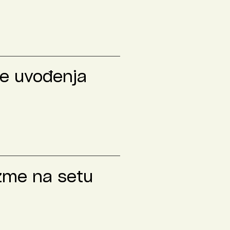
le uvođenja
izme na setu