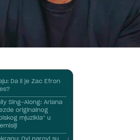
aju: Da li je Zac Efron
les?
ly Sing-Along: Ariana
ezde originalnog
lskog mjuzikla“ u
emisiji
kranu: Ovi parovi su