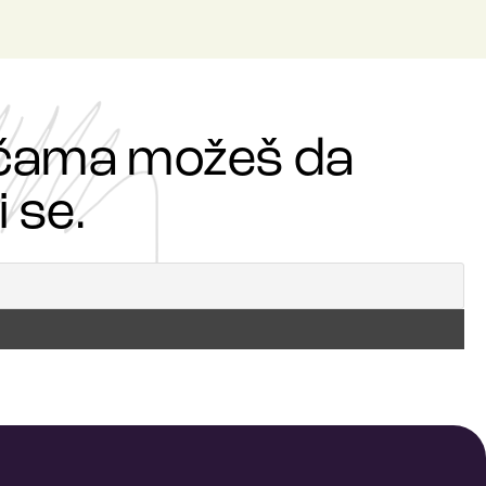
ričama možeš da
 se.