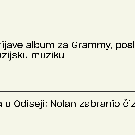
prijave album za Grammy, pos
azijsku muziku
u Odiseji: Nolan zabranio č