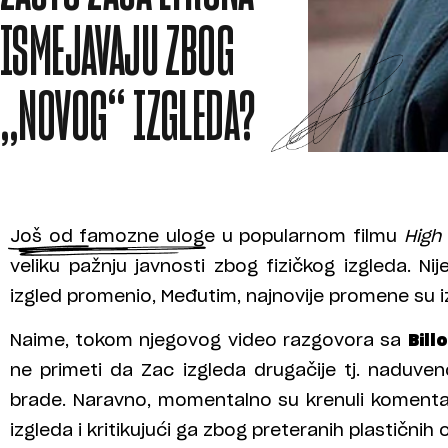
ISMEJAVAJU ZBOG
„NOVOG“ IZGLEDA?
Još od famozne uloge u popularnom filmu
High
veliku pažnju javnosti zbog fizičkog izgleda. N
izgled promenio, Međutim, najnovije promene su iza
Naime, tokom njegovog video razgovora sa
Bil
ne primeti da Zac izgleda drugačije tj. naduven
brade. Naravno, momentalno su krenuli komenta
izgleda i kritikujući ga zbog preteranih plastičnih 