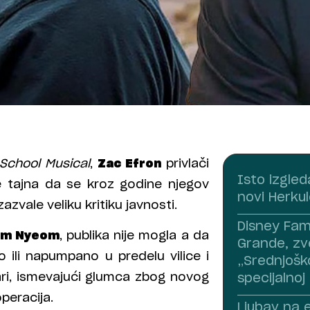
 School Musical
,
Zac Efron
privlači
Isto izgled
ije tajna da se kroz godine njegov
novi Herku
zvale veliku kritiku javnosti.
Disney Fami
lom Nyeom
, publika nije mogla a da
Grande, zv
o ili napumpano u predelu vilice i
„Srednjoško
ri, ismevajući glumca zbog novog
specijalnoj 
operacija.
Ljubav na e