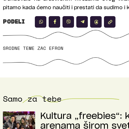
pitamo kada ćemo naučiti i prestati da sudimo i k
PODELI
SRODNE TEME
ZAC EFRON
Samo za tebe
Kultura „freebies“: 
arenama širom sve