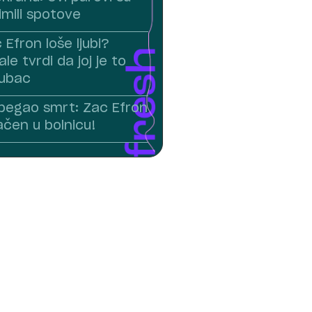
imili spotove
 Efron loše ljubi?
le tvrdi da joj je to
jubac
zbegao smrt: Zac Efron
ačen u bolnicu!