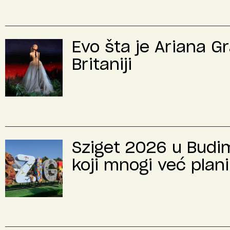
Evo šta je Ariana G
Britaniji
Sziget 2026 u Budimp
koji mnogi već plani