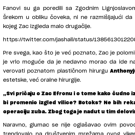
Fanovi su ga poredili sa Zgodnim Lignjoslav
Šrekom u obliku čoveka, ni ne razmišljajući da
kojeg Zac izgleda malo drugačije.
https://twitter.com/jashall/status/13856130122
Pre svega, kao što je već poznato, Zac je polomi
je vrlo moguće da je nedavno morao da ide na
verovati poznatom plastičnom hirurgu
Anthonyj
estetske, već oralne hirurgije.
„Svi pričaju o Zac Efronu i o tome kako čudno iz
bi promenio izgled vilice? Botoks? Ne bih rek
operaciju zuba. Zbog toga je nadut u tim delov
Naravno, glumac se nije oglašavao ovim povo
trendovalo na društvenim mrežama ovog vike