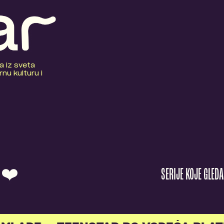
a iz sveta
nu kulturu i
O ❤️
SERIJE KOJE GLED