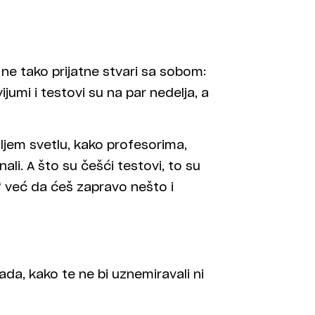
i ne tako prijatne stvari sa sobom:
umi i testovi su na par nedelja, a
ljem svetlu, kako profesorima,
ali. A što su češći testovi, to su
 već da ćeš zapravo nešto i
ada, kako te ne bi uznemiravali ni