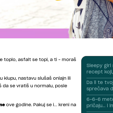
je toplo, asfalt se topi, a ti – moraš
Sleepy girl
recept koji
 klupu, nastavu slušaš onlajn ili
Da li te tv
š da se vratiš u normalu, posle
sprečava d
6-6-6 meto
ane
ove godine. Pakuj se i… kreni na
pričaju… i 