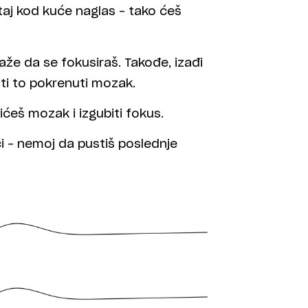
taj kod kuće naglas – tako ćeš
že da se fokusiraš. Takođe, izađi
 ti to pokrenuti mozak.
ćeš mozak i izgubiti fokus.
i – nemoj da pustiš poslednje