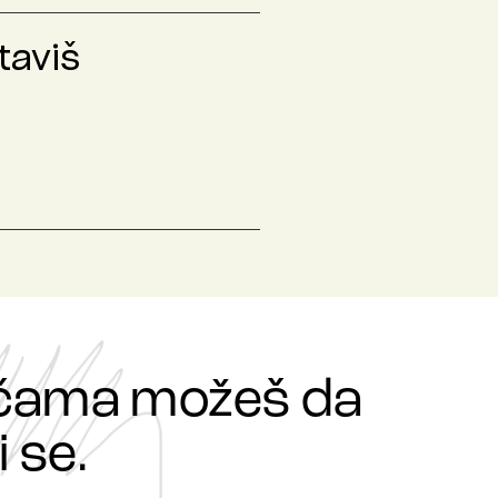
taviš
ričama možeš da
 se.