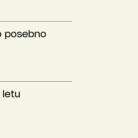
to posebno
 letu