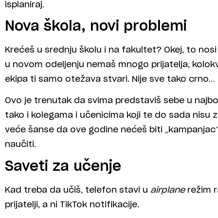
isplaniraj.
Nova škola, novi problemi
Krećeš u srednju školu i na fakultet? Okej, to nos
u novom odeljenju nemaš mnogo prijatelja, kolokvij
ekipa ti samo otežava stvari. Nije sve tako crno…
Ovo je trenutak da svima predstaviš sebe u najbo
tako i kolegama i učenicima koji te do sada nisu zn
veće šanse da ove godine nećeš biti „kampanjac“
naučiti.
Saveti za učenje
Kad treba da učiš, telefon stavi u
airplane
režim r
prijatelji, a ni TikTok notifikacije.