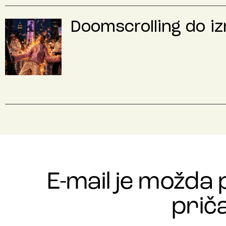
Doomscrolling do iz
E-mail je možda 
priča