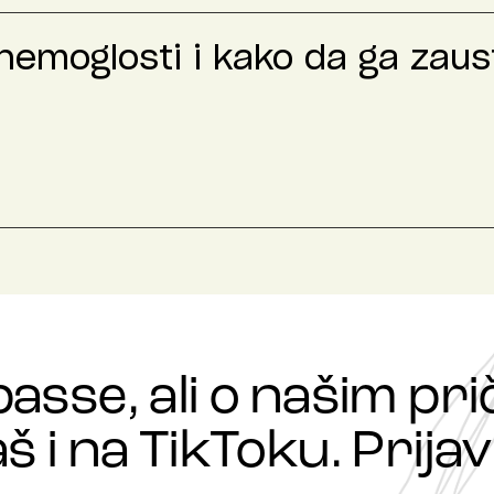
nemoglosti i kako da ga zaus
passe, ali o našim p
š i na TikToku. Prijavi