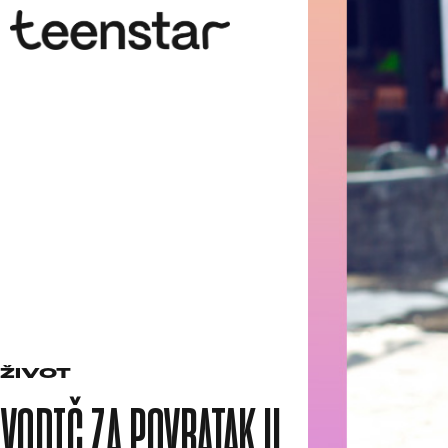
ŽIVOT
VODIČ ZA POVRATAK U