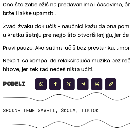
Ono što zabeležiš na predavanjima i časovima, či
brže i lakše upamtiti.
Žvaći žvaku dok učiš – naučnici kažu da ona poma
u kratku šetnju pre nego što otvoriš knjigu, jer će
Pravi pauze. Ako satima učiš bez prestanka, umori
Neka ti sa kompa ide relaksirajuća muzika bez reč
hitove, jer tek tad nećeš ništa učiti.
PODELI
SRODNE TEME
SAVETI
,
ŠKOLA
,
TIKTOK