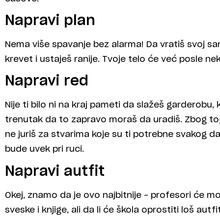
Napravi plan
Nema više spavanje bez alarma! Da vratiš svoj sa
krevet i ustaješ ranije. Tvoje telo će već posle ne
Napravi red
Nije ti bilo ni na kraj pameti da slažeš garderobu,
trenutak da to zapravo moraš da uradiš. Zbog tog
ne juriš za stvarima koje su ti potrebne svakog da
bude uvek pri ruci.
Napravi autfit
Okej, znamo da je ovo najbitnije – profesori će m
sveske i knjige, ali da li će škola oprostiti loš aut