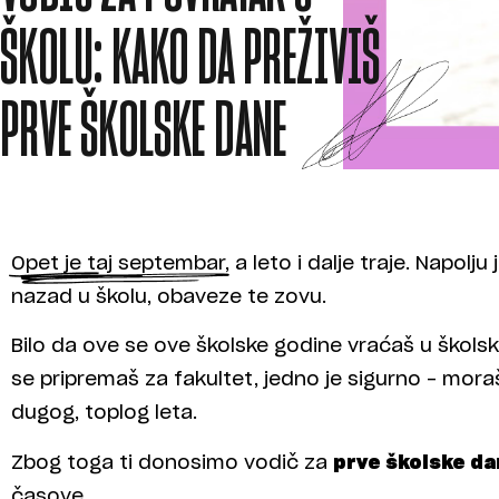
ŠKOLU: KAKO DA PREŽIVIŠ
PRVE ŠKOLSKE DANE
Opet je taj septembar, a leto i dalje traje. Napolju 
nazad u školu, obaveze te zovu.
Bilo da ove se ove školske godine vraćaš u školsku
se pripremaš za fakultet, jedno je sigurno – mora
dugog, toplog leta.
Zbog toga ti donosimo vodič za
prve školske d
časove.