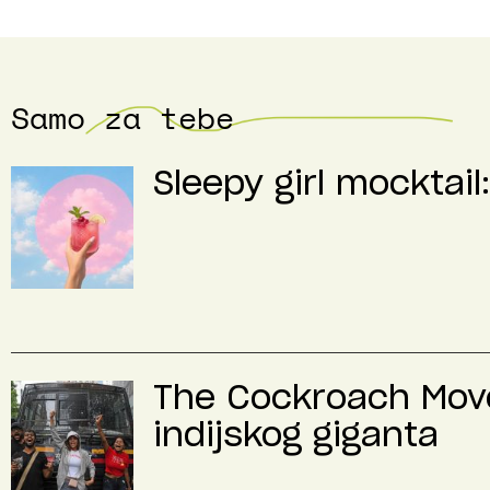
Samo za tebe
Sleepy girl mocktail
The Cockroach Move
indijskog giganta