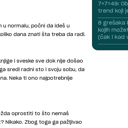
7×7=49: Ob
trend koji 
8 grešaka 
n u normalu, počni da ideš u
kojih može
koliko dana znati šta treba da radi.
(čak i kad
 knjige i sveske sve dok nije došao
a sredi radni sto i svoju sobu, da
na. Neka ti ono najpotrebnije
ožda oprostiti to što nemaš
fit? Nikako. Zbog toga ga pažljivao