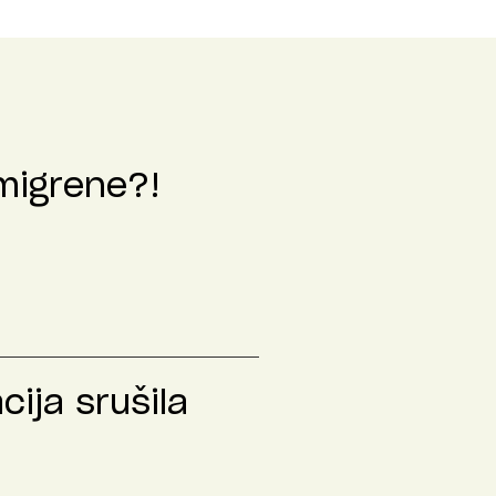
 migrene?!
ija srušila