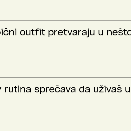
bični outfit pretvaraju u neš
y rutina sprečava da uživaš u