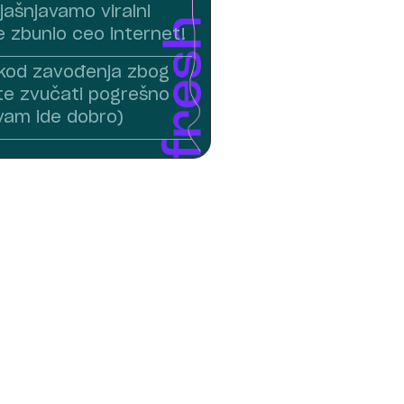
jašnjavamo viralni
je zbunio ceo internet!
kod zavođenja zbog
te zvučati pogrešno
 vam ide dobro)