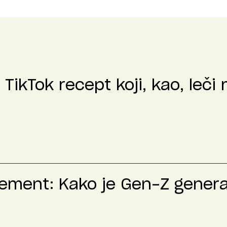
: TikTok recept koji, kao, leči
ment: Kako je Gen-Z generac