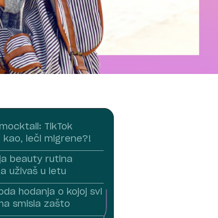
 mocktail: TikTok
, kao, leči migrene?!
oja beauty rutina
a uživaš u letu
da hodanja o kojoj svi
ima smisla zašto