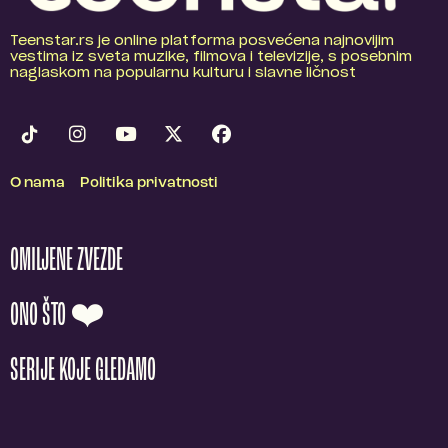
Teenstar.rs je online platforma posvećena najnovijim
vestima iz sveta muzike, filmova i televizije, s posebnim
naglaskom na popularnu kulturu i slavne ličnost
O nama
Politika privatnosti
OMILJENE ZVEZDE
ONO ŠTO ❤️
SERIJE KOJE GLEDAMO