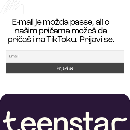
E-mail je možda passe, ali o
našim pričama možeš da
pričaš i na TikToku. Prijavi se.