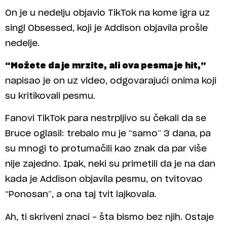
On je u nedelju objavio TikTok na kome igra uz
singl Obsessed, koji je Addison objavila prošle
nedelje.
“Možete da je mrzite, ali ova pesma je hit,”
napisao je on uz video, odgovarajući onima koji
su kritikovali pesmu.
Fanovi TikTok para nestrpljivo su čekali da se
Bruce oglasil: trebalo mu je “samo” 3 dana, pa
su mnogi to protumačili kao znak da par više
nije zajedno. Ipak, neki su primetili da je na dan
kada je Addison objavila pesmu, on tvitovao
“Ponosan”, a ona taj tvit lajkovala.
Ah, ti skriveni znaci – šta bismo bez njih. Ostaje