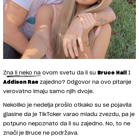
Zna li neko na ovom svetu da li su
Bruce Hall
I
Addison Rae
zajedno? Odgovor na ovo pitanje
verovatno imaju samo njih dvoje.
Nekoliko je nedelja prošlo otkako su se pojavila
glasine da je TikToker varao mladu zvezdu, pa je
potpuno nepoznato da li su zajedno. No, to ne
znači je Bruce ne podržava.