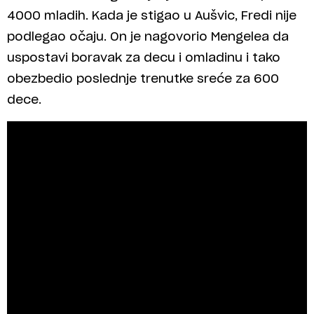
4000 mladih. Kada je stigao u Aušvic, Fredi nije
podlegao očaju. On je nagovorio Mengelea da
uspostavi boravak za decu i omladinu i tako
obezbedio poslednje trenutke sreće za 600
dece.