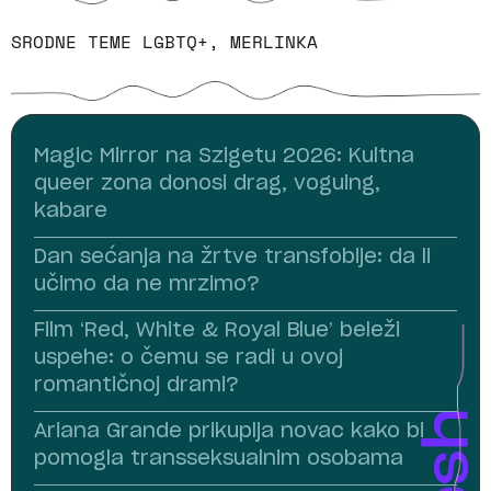
SRODNE TEME
LGBTQ+
,
MERLINKA
Magic Mirror na Szigetu 2026: Kultna
queer zona donosi drag, voguing,
kabare
Dan sećanja na žrtve transfobije: da li
učimo da ne mrzimo?
Film ‘Red, White & Royal Blue’ beleži
uspehe: o čemu se radi u ovoj
romantičnoj drami?
Ariana Grande prikuplja novac kako bi
pomogla transseksualnim osobama