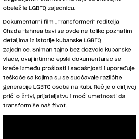
obeležile LGBTQ zajednicu.
Dokumentarni film „Transformeri” reditelja
Chada Hahnea bavi se ovde ne toliko poznatim
detaljima iz istorije kubanske LGBTQ
zajednice. Sniman tajno bez dozvole kubanske
vlade, ovaj intimno epski dokumentarac se
kreće između prošlosti i sadašnjosti i upoređuje
teškoće sa kojima su se suočavale različite
generacije LGBTQ osoba na Kubi. Reč je o dirljivoj
priči o žrtvi, prijateljstvu i moći umetnosti da
transformiše naš život.