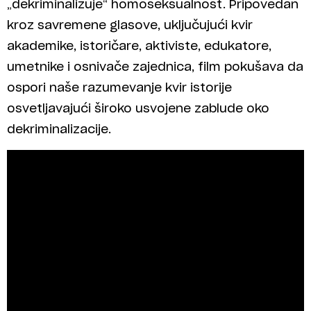
„dekriminalizuje“ homoseksualnost. Pripovedan
kroz savremene glasove, uključujući kvir
akademike, istoričare, aktiviste, edukatore,
umetnike i osnivače zajednica, film pokušava da
ospori naše razumevanje kvir istorije
osvetljavajući široko usvojene zablude oko
dekriminalizacije.