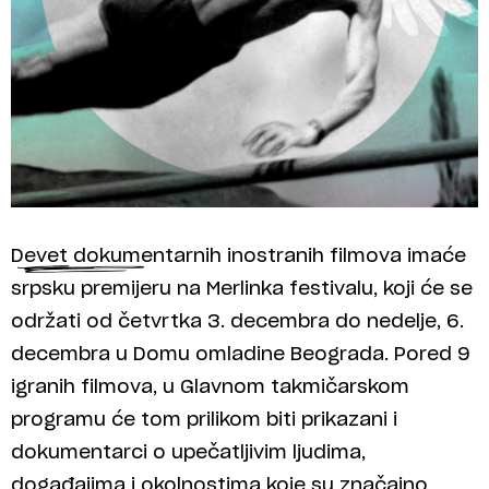
Devet dokumentarnih inostranih filmova imaće
srpsku premijeru na Merlinka festivalu, koji će se
održati od četvrtka 3. decembra do nedelje, 6.
decembra u Domu omladine Beograda. Pored 9
igranih filmova, u Glavnom takmičarskom
programu će tom prilikom biti prikazani i
dokumentarci o upečatljivim ljudima,
događajima i okolnostima koje su značajno