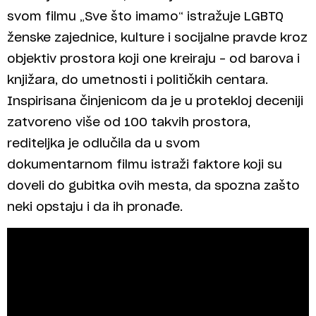
svom filmu „Sve što imamo“ istražuje LGBTQ
ženske zajednice, kulture i socijalne pravde kroz
objektiv prostora koji one kreiraju – od barova i
knjižara, do umetnosti i političkih centara.
Inspirisana činjenicom da je u protekloj deceniji
zatvoreno više od 100 takvih prostora,
rediteljka je odlučila da u svom
dokumentarnom filmu istraži faktore koji su
doveli do gubitka ovih mesta, da spozna zašto
neki opstaju i da ih pronađe.