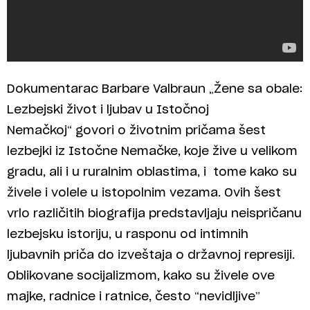
Dokumentarac Barbare Valbraun „Žene sa obale:
Lezbejski život i ljubav u Istočnoj
Nemačkoj“ govori o životnim pričama šest
lezbejki iz Istočne Nemačke, koje žive u velikom
gradu, ali i u ruralnim oblastima, i tome kako su
živele i volele u istopolnim vezama. Ovih šest
vrlo različitih biografija predstavljaju neispričanu
lezbejsku istoriju, u rasponu od intimnih
ljubavnih priča do izveštaja o državnoj represiji.
Oblikovane socijalizmom, kako su živele ove
majke, radnice i ratnice, često “nevidljive”