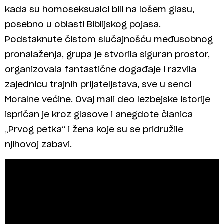
kada su homoseksualci bili na lošem glasu,
posebno u oblasti Biblijskog pojasa.
Podstaknute čistom slučajnošću međusobnog
pronalaženja, grupa je stvorila siguran prostor,
organizovala fantastične događaje i razvila
zajednicu trajnih prijateljstava, sve u senci
Moralne većine. Ovaj mali deo lezbejske istorije
ispričan je kroz glasove i anegdote članica
„Prvog petka“ i žena koje su se pridružile
njihovoj zabavi.