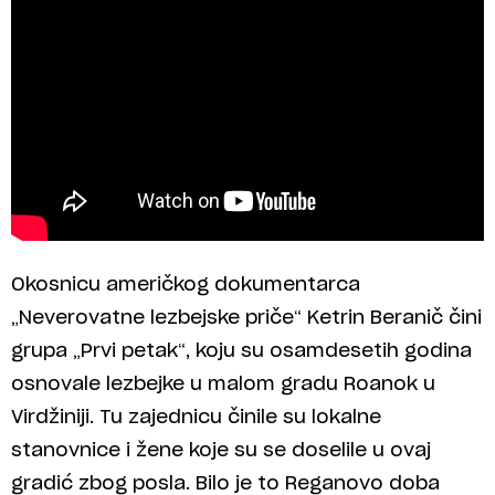
Okosnicu američkog dokumentarca
„Neverovatne lezbejske priče“ Ketrin Beranič čini
grupa „Prvi petak“, koju su osamdesetih godina
osnovale lezbejke u malom gradu Roanok u
Virdžiniji. Tu zajednicu činile su lokalne
stanovnice i žene koje su se doselile u ovaj
gradić zbog posla. Bilo je to Reganovo doba