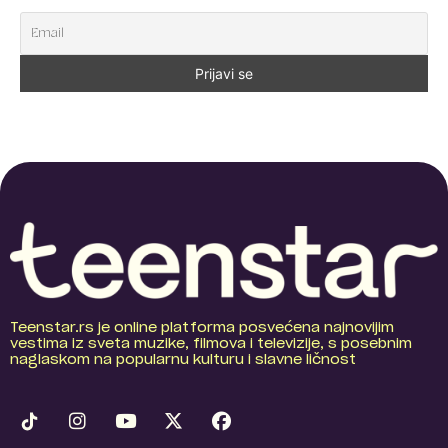
Teenstar.rs je online platforma posvećena najnovijim
vestima iz sveta muzike, filmova i televizije, s posebnim
naglaskom na popularnu kulturu i slavne ličnost