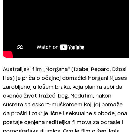
Australijski film „Morgana“ (Izabel Pepard, Džosi
Hes) je priča o očajnoj domaćici Morgani Mjuses
zarobljenoj u lošem braku, koja planira sebi da
okonča život tražeći beg. Međutim, nakon
susreta sa eskort-muškarcem koji joj pomaže
da proširi i otkrije lične i seksualne slobode, ona
postaje cenjena rediteljka filmova za odrasle i
pornografska glumica. Ovo je film o ženi koja