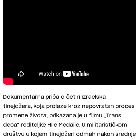
Dokumentarna priča o četiri izraelska
tinejdžera, koja prolaze kroz nepovratan proces
promene života, prikazana je u filmu „Trans
deca“ rediteljke Hile Medaile. U militarističkom
društvu u kojem tinejdžeri odmah nakon srednje