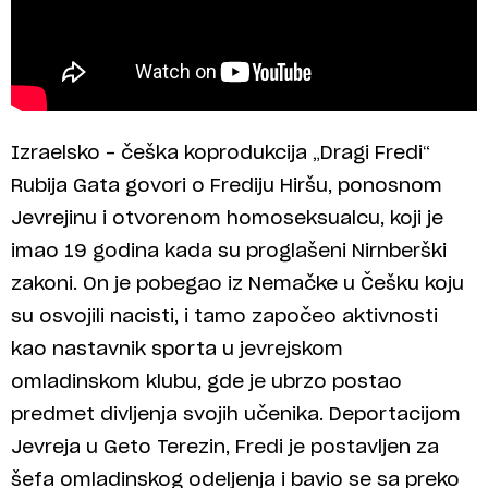
Izraelsko – češka koprodukcija „Dragi Fredi“
Rubija Gata govori o Frediju Hiršu, ponosnom
Jevrejinu i otvorenom homoseksualcu, koji je
imao 19 godina kada su proglašeni Nirnberški
zakoni. On je pobegao iz Nemačke u Češku koju
su osvojili nacisti, i tamo započeo aktivnosti
kao nastavnik sporta u jevrejskom
omladinskom klubu, gde je ubrzo postao
predmet divljenja svojih učenika. Deportacijom
Jevreja u Geto Terezin, Fredi je postavljen za
šefa omladinskog odeljenja i bavio se sa preko