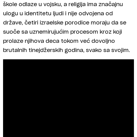
škole odlaze u vojsku, a religija ima značajnu
ulogu u identitetu ljudi i nije odvojena od
države, četiri izraelske porodice moraju da se
suoče sa uznemirujućim procesom kroz koji
prolaze njihova deca tokom već dovoljno
brutalnih tinejdžerskih godina, svako sa svojim.