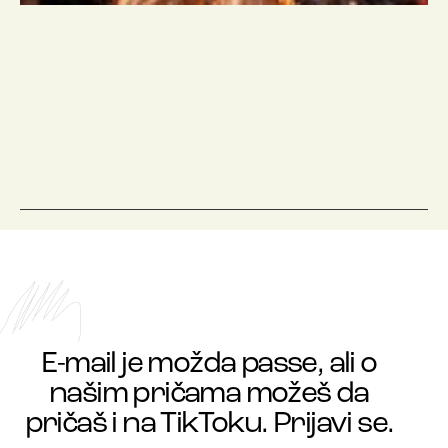
E-mail je možda passe, ali o
našim pričama možeš da
pričaš i na TikToku. Prijavi se.