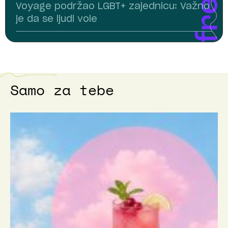
Voyage podržao LGBT+ zajednicu: Važno
je da se ljudi vole
Samo za tebe