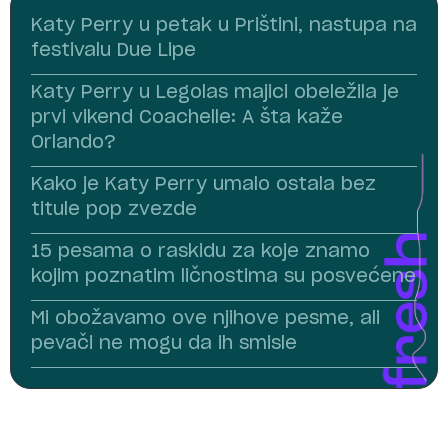
Katy Perry u petak u Prištini, nastupa na
festivalu Due Lipe
Katy Perry u Legolas majici obeležila je
prvi vikend Coachelle: A šta kaže
Orlando?
Kako je Katy Perry umalo ostala bez
titule pop zvezde
15 pesama o raskidu za koje znamo
kojim poznatim ličnostima su posvećene
Mi obožavamo ove njihove pesme, ali
pevači ne mogu da ih smisle