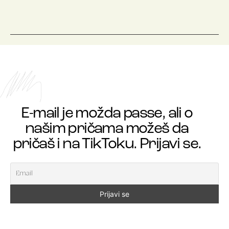
E-mail je možda passe, ali o
našim pričama možeš da
pričaš i na TikToku. Prijavi se.