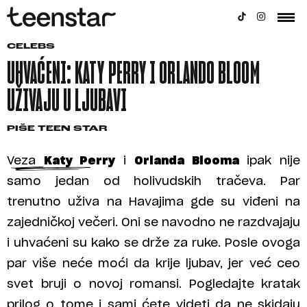
CELEBS
UHVAĆENI: KATY PERRY I ORLANDO BLOOM
UŽIVAJU U LJUBAVI
PIŠE
TEEN STAR
Veza
Katy Perry
i
Orlanda Blooma
ipak nije
samo jedan od holivudskih tračeva. Par
trenutno uživa na Havajima gde su viđeni na
zajedničkoj večeri. Oni se navodno ne razdvajaju
i uhvaćeni su kako se drže za ruke. Posle ovoga
par više neće moći da krije ljubav, jer već ceo
svet bruji o novoj romansi. Pogledajte kratak
prilog o tome i sami ćete videti da ne skidaju