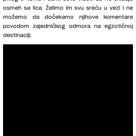
osmeh sa lica. Želimo im svu sreću u vezi i ne
možemo da dočekamo njihove komentare
povodom zajedničkog odmora na egzotičnoj
destinaciji.