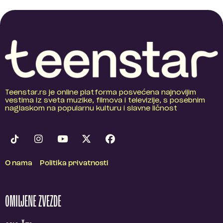
Teenstar.rs je online platforma posvećena najnovijim
vestima iz sveta muzike, filmova i televizije, s posebnim
naglaskom na popularnu kulturu i slavne ličnost
O nama
Politika privatnosti
OMILJENE ZVEZDE