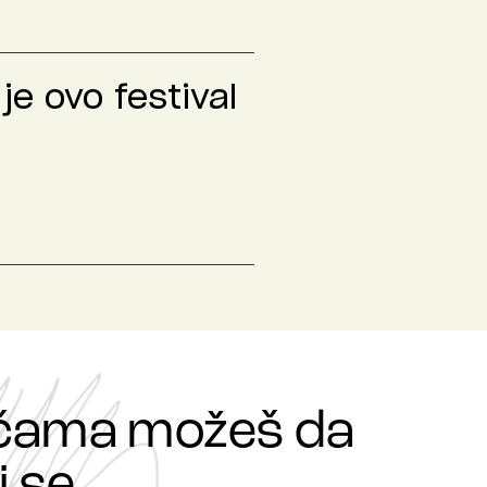
je ovo festival
ričama možeš da
 se.