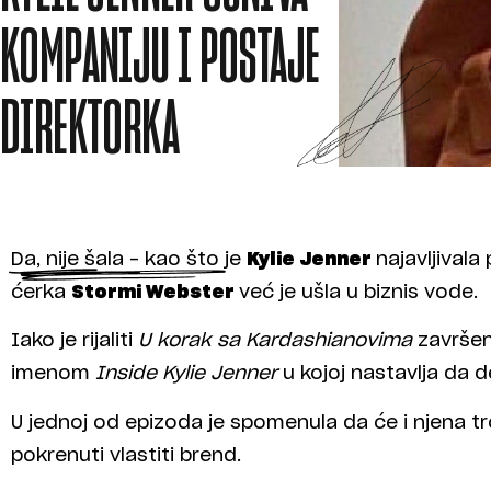
KOMPANIJU I POSTAJE
DIREKTORKA
Da, nije šala – kao što je
Kylie Jenner
najavljivala
ćerka
Stormi Webster
već je ušla u biznis vode.
Iako je rijaliti
U korak sa Kardashianovima
završen
imenom
Inside Kylie Jenner
u kojoj nastavlja da d
U jednoj od epizoda je spomenula da će i njena t
pokrenuti vlastiti brend.