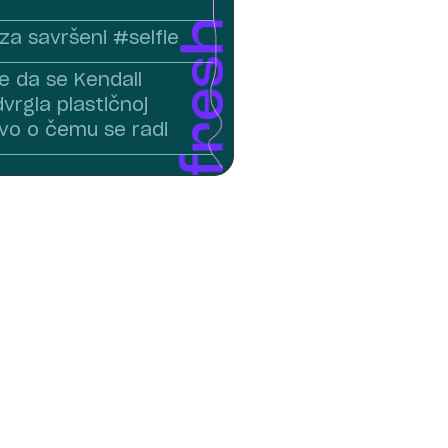
i za savršeni #selfie
e da se Kendall
vrgla plastičnoj
evo o čemu se radi