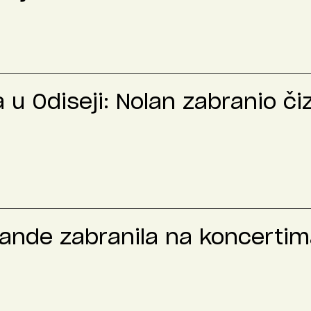
u Odiseji: Nolan zabranio č
rande zabranila na koncertima