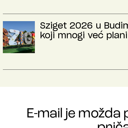
Sziget 2026 u Budimp
koji mnogi već plani
E-mail je možda 
priča