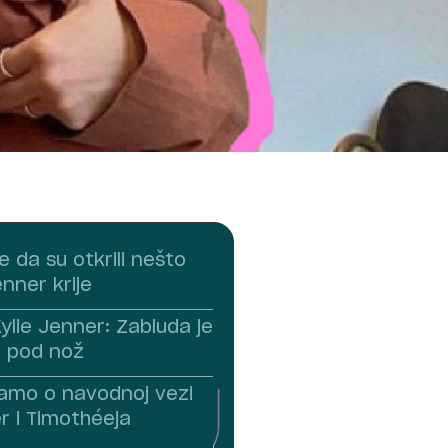
e da su otkrili nešto
enner krije
ylie Jenner: Zabluda je
a pod nož
amo o navodnoj vezi
r i Timothéeja