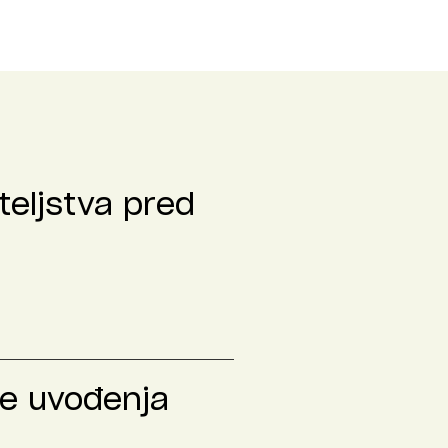
teljstva pred
le uvođenja