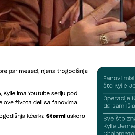
 pre par meseci, njena trogodišnja
Fanovi misl
što Kylie J
, Kylie ima Youtube seriju pod
Operacije K
elove života deli sa fanovima.
da sam išl
rogodišnja kćerka
Stormi
uskoro
Sve što zn
Kylie Jenne
Chalameta