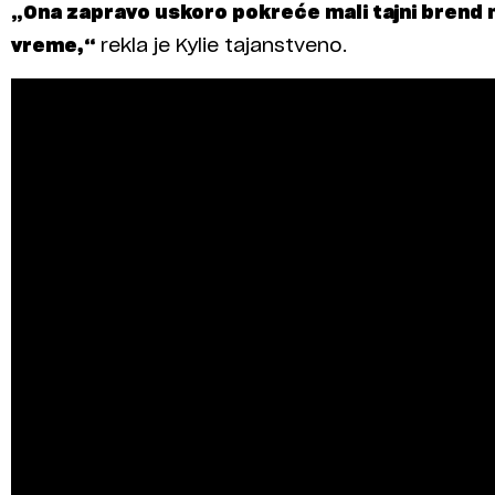
„Ona zapravo uskoro pokreće mali tajni brend 
vreme,“
rekla je Kylie tajanstveno.