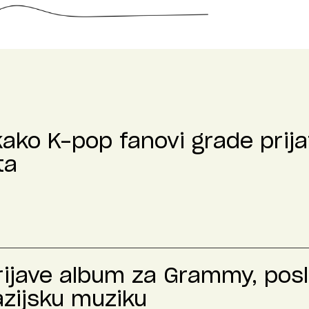
kako K-pop fanovi grade prija
ta
prijave album za Grammy, pos
azijsku muziku