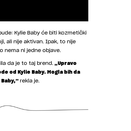
bude: Kylie Baby će biti kozmetički
 ali nije aktivan. Ipak, to nije
ako nema ni jedne objave.
a da je to taj brend.
„Upravo
ode od Kylie Baby. Mogla bih da
e Baby,“
rekla je.