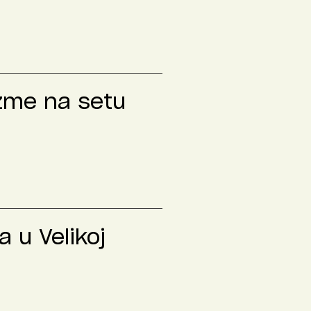
izme na setu
 u Velikoj