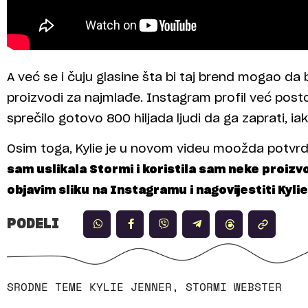
A već se i čuju glasine šta bi taj brend mogao da 
proizvodi za najmlađe. Instagram profil već postoji,
sprečilo gotovo 800 hiljada ljudi da ga zaprati, i
Osim toga, Kylie je u novom videu moožda potvrdil
sam uslikala Stormi i koristila sam neke proizv
objavim sliku na Instagramu i nagovijestiti Kyli
PODELI
SRODNE TEME
KYLIE JENNER
,
STORMI WEBSTER