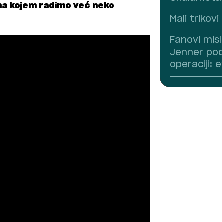
na kojem radimo već neko
Mali trikov
Fanovi misl
Jenner pod
operaciji: 