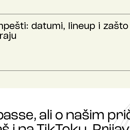
ešti: datumi, lineup i zašto 
raju
passe, ali o našim p
š i na TikToku. Prijavi