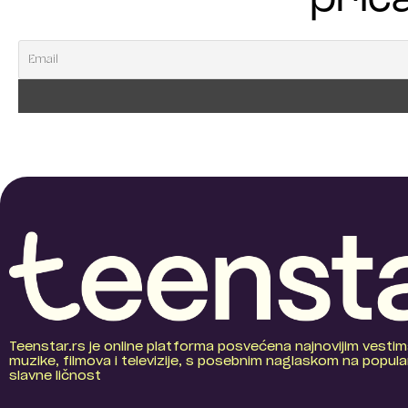
Teenstar.rs je online platforma posvećena najnovijim vestim
muzike, filmova i televizije, s posebnim naglaskom na popular
slavne ličnost