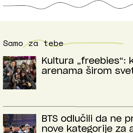
Samo za tebe
Kultura „freebies“: 
arenama širom sve
BTS odlučili da ne 
nove kategorije za 