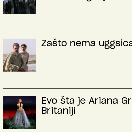
Zašto nema uggsica 
Evo šta je Ariana G
Britaniji