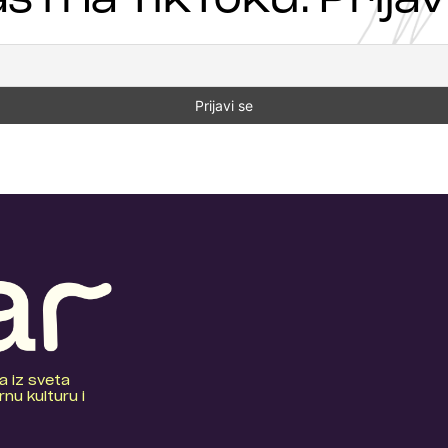
a iz sveta
nu kulturu i