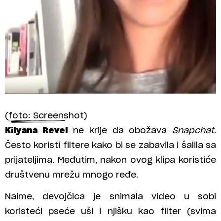
(foto: Screenshot)
Kilyana Revel
ne krije da obožava
Snapchat
.
Često koristi filtere kako bi se zabavila i šalila sa
prijateljima. Međutim, nakon ovog klipa koristiće
društvenu mrežu mnogo ređe.
Naime, devojčica je snimala video u sobi
koristeći pseće uši i njišku kao filter (svima