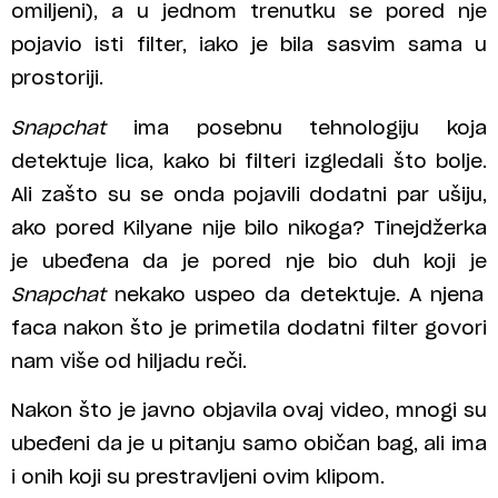
omiljeni), a u jednom trenutku se pored nje
pojavio isti filter, iako je bila sasvim sama u
prostoriji.
Snapchat
ima posebnu tehnologiju koja
detektuje lica, kako bi filteri izgledali što bolje.
Ali zašto su se onda pojavili dodatni par ušiju,
ako pored Kilyane nije bilo nikoga? Tinejdžerka
je ubeđena da je pored nje bio duh koji je
Snapchat
nekako uspeo da detektuje. A njena
faca nakon što je primetila dodatni filter govori
nam više od hiljadu reči.
Nakon što je javno objavila ovaj video, mnogi su
ubeđeni da je u pitanju samo običan bag, ali ima
i onih koji su prestravljeni ovim klipom.