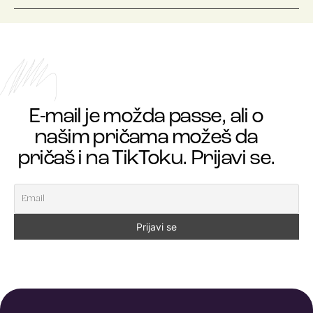
E-mail je možda passe, ali o
našim pričama možeš da
pričaš i na TikToku. Prijavi se.