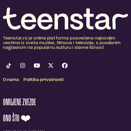
Teenstar.rs je online platforma posvećena najnovijim
vestima iz sveta muzike, filmova i televizije, s posebnim
naglaskom na popularnu kulturu i slavne ličnost
O nama
Politika privatnosti
OMILJENE ZVEZDE
ONO ŠTO ❤️