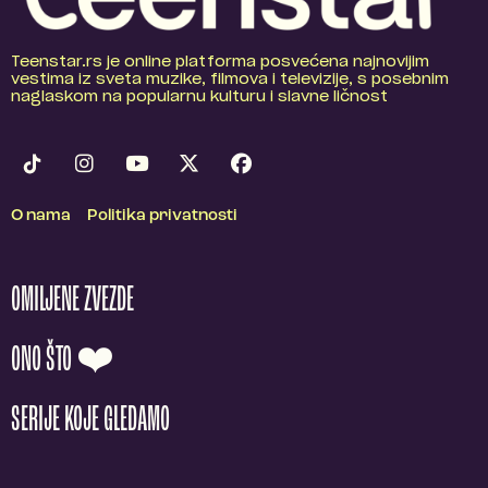
Teenstar.rs je online platforma posvećena najnovijim
vestima iz sveta muzike, filmova i televizije, s posebnim
naglaskom na popularnu kulturu i slavne ličnost
O nama
Politika privatnosti
OMILJENE ZVEZDE
ONO ŠTO ❤️
SERIJE KOJE GLEDAMO