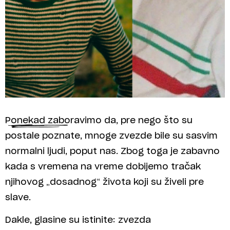
Ponekad zaboravimo da, pre nego što su
postale poznate, mnoge zvezde bile su sasvim
normalni ljudi, poput nas. Zbog toga je zabavno
kada s vremena na vreme dobijemo tračak
njihovog „dosadnog“ života koji su živeli pre
slave.
Dakle, glasine su istinite: zvezda