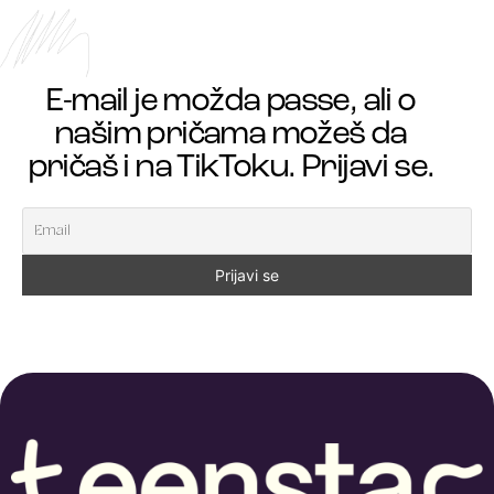
E-mail je možda passe, ali o
našim pričama možeš da
pričaš i na TikToku. Prijavi se.