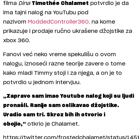
filma
Dina
Timothée Chalamet
potvrdio je da
ima tajni nalog na YouTubu pod
nazivom
ModdedController360,
na kome
prikazuje i prodaje ručno ukrašene džojstike za
xbox 360.
Fanovi već neko vreme spekulišu o ovom
nalogu, iznoseći razne teorije zavere o tome
kako mladi Timmy stoji i za njega, a on je to
potvrdio u jednom intervjuu.
„Zapravo sam imao Youtube nalog koji su ljudi
pronašli. Ranije sam oslikavao džojstike.
Uradio sam tri. Skroz bih ih otvorio i
obojio,“
otkrio je Chalamet.
https://twitter.com/frostedchalamet/status/1