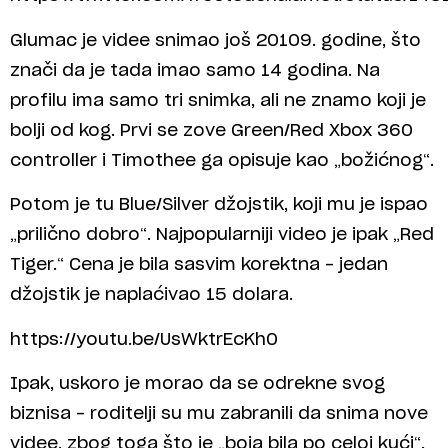
Glumac je videe snimao još 20109. godine, što
znači da je tada imao samo 14 godina. Na
profilu ima samo tri snimka, ali ne znamo koji je
bolji od kog. Prvi se zove Green/Red Xbox 360
controller i Timothee ga opisuje kao „božićnog“.
Potom je tu Blue/Silver džojstik, koji mu je ispao
„prilično dobro“. Najpopularniji video je ipak „Red
Tiger.“ Cena je bila sasvim korektna – jedan
džojstik je naplaćivao 15 dolara.
https://youtu.be/UsWktrEcKh0
Ipak, uskoro je morao da se odrekne svog
biznisa – roditelji su mu zabranili da snima nove
videe, zbog toga što je „boja bila po celoj kući“.