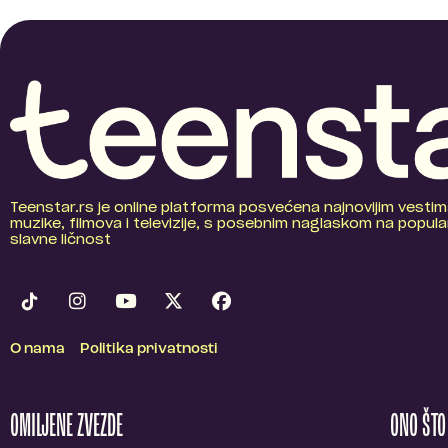
Teenstar.rs je online platforma posvećena najnovijim vestim
muzike, filmova i televizije, s posebnim naglaskom na popular
slavne ličnost
O nama
Politika privatnosti
OMILJENE ZVEZDE
ONO ŠT