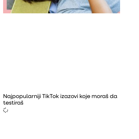
Najpopularniji TikTok izazovi koje moraš da
testiraš