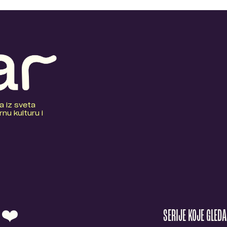
a iz sveta
nu kulturu i
O ❤️
SERIJE KOJE GLED