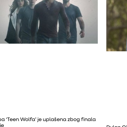
pa ‘Teen Wolfa’ je uplašena zbog finala
je