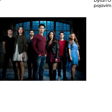
Dylan O’
pojavim 