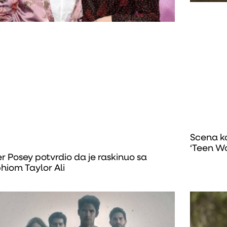
Scena koj
‘Teen Wo
er Posey potvrdio da je raskinuo sa
hiom Taylor Ali