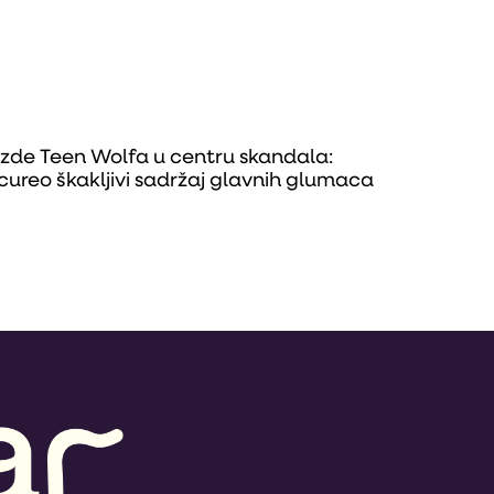
zde Teen Wolfa u centru skandala:
cureo škakljivi sadržaj glavnih glumaca