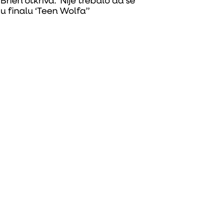
Brien otkriva: ‘Nije trebalo da se
u finalu ‘Teen Wolfa’’