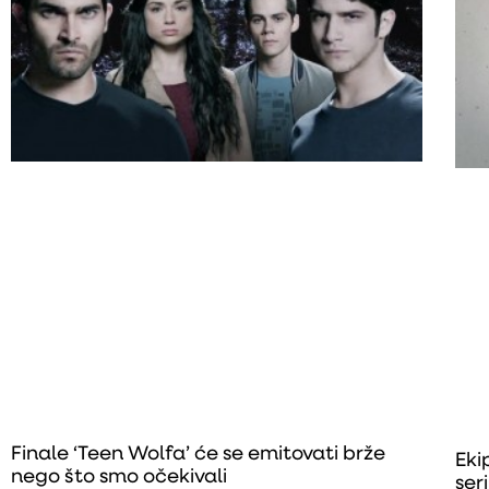
Finale ‘Teen Wolfa’ će se emitovati brže
Eki
nego što smo očekivali
seri