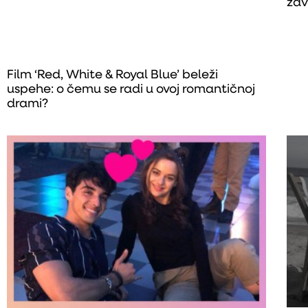
zav
Film ‘Red, White & Royal Blue’ beleži
uspehe: o čemu se radi u ovoj romantičnoj
drami?