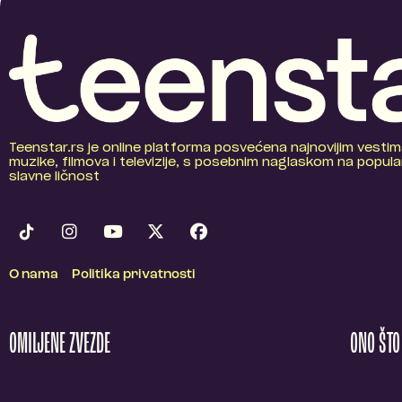
Teenstar.rs je online platforma posvećena najnovijim vestim
muzike, filmova i televizije, s posebnim naglaskom na popular
slavne ličnost
O nama
Politika privatnosti
OMILJENE ZVEZDE
ONO ŠT