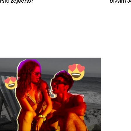
ršiti zajedno?
bivšim 