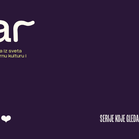
a iz sveta
nu kulturu i
O ❤️
SERIJE KOJE GLED