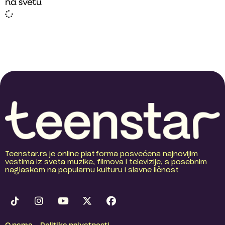
na svetu
Teenstar.rs je online platforma posvećena najnovijim
vestima iz sveta muzike, filmova i televizije, s posebnim
naglaskom na popularnu kulturu i slavne ličnost