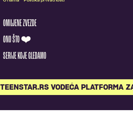
O nama
Politika privatnosti
OMILJENE ZVEZDE
ONO ŠTO ❤️
SERIJE KOJE GLEDAMO
TEENSTAR.RS VODEĆA PLATFORMA Z