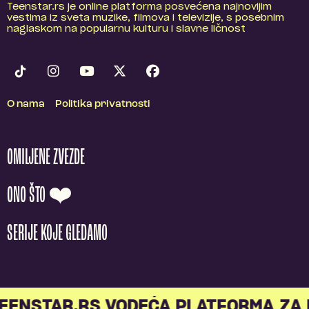
Teenstar.rs je online platforma posvećena najnovijim
vestima iz sveta muzike, filmova i televizije, s posebnim
naglaskom na popularnu kulturu i slavne ličnost
O nama
Politika privatnosti
OMILJENE ZVEZDE
ONO ŠTO ❤️
SERIJE KOJE GLEDAMO
ENSTAR.RS VODEĆA PLATFORMA ZA M