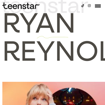
RYAN
REYNO