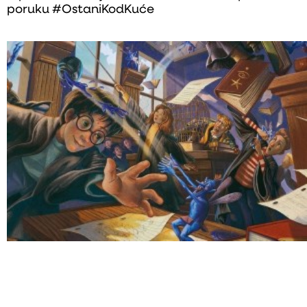
poruku #OstaniKodKuće