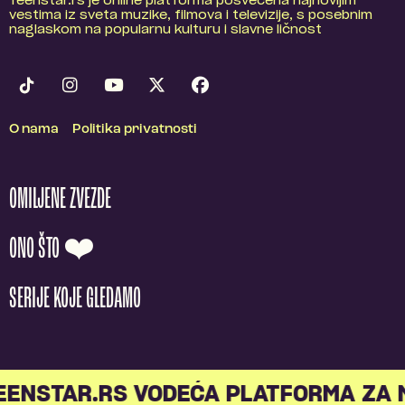
Teenstar.rs je online platforma posvećena najnovijim
vestima iz sveta muzike, filmova i televizije, s posebnim
naglaskom na popularnu kulturu i slavne ličnost
O nama
Politika privatnosti
OMILJENE ZVEZDE
ONO ŠTO ❤️
SERIJE KOJE GLEDAMO
STAR.RS VODEĆA PLATFORMA ZA MLA