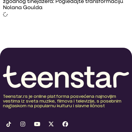
zgodnog tinejdžera: Pogledajte transformaciju
Nolana Goulda
Teenstar.rs je online platforma posvećena najnovijim
vestima iz sveta muzike, filmova i televizije, s posebnim
naglaskom na popularnu kulturu i slavne ličnost