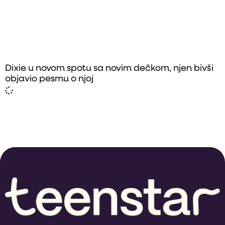
Dixie u novom spotu sa novim dečkom, njen bivši
objavio pesmu o njoj