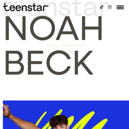
NOAH
BECK