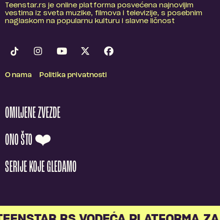
Teenstar.rs je online platforma posvećena najnovijim
vestima iz sveta muzike, filmova i televizije, s posebnim
naglaskom na popularnu kulturu i slavne ličnost
O nama
Politika privatnosti
OMILJENE ZVEZDE
ONO ŠTO ❤️
SERIJE KOJE GLEDAMO
EENSTAR.RS VODEĆA PLATFORMA ZA 