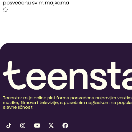
posvećenu svim majkama
Teenstar.rs je online platforma posvećena najnovijim vestim
muzike, filmova i televizije, s posebnim naglaskom na popular
slavne ličnost