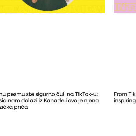
nu pesmu ste sigurno čuli na TikTok-u:
From Tik
sia nam dolazi iz Kanade i ovo je njena
inspirin
ička priča