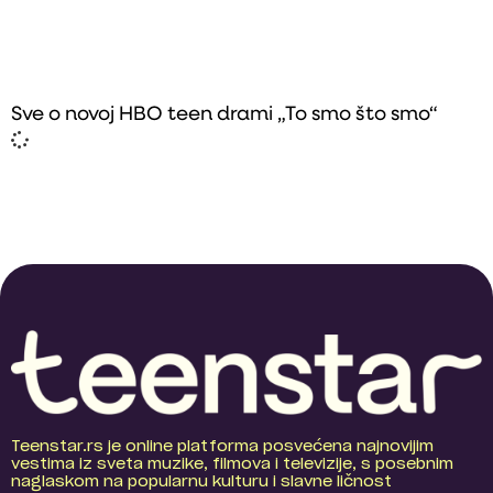
Sve o novoj HBO teen drami „To smo što smo“
Teenstar.rs je online platforma posvećena najnovijim
vestima iz sveta muzike, filmova i televizije, s posebnim
naglaskom na popularnu kulturu i slavne ličnost