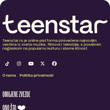
Teenstar.rs je online platforma posvećena najnovijim
vestima iz sveta muzike, filmova i televizije, s posebnim
naglaskom na popularnu kulturu i slavne ličnost
O nama
Politika privatnosti
OMILJENE ZVEZDE
ONO ŠTO ❤️