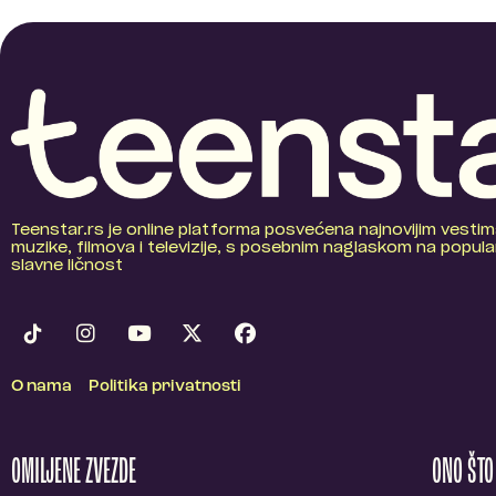
Teenstar.rs je online platforma posvećena najnovijim vestim
muzike, filmova i televizije, s posebnim naglaskom na popular
slavne ličnost
O nama
Politika privatnosti
OMILJENE ZVEZDE
ONO ŠT