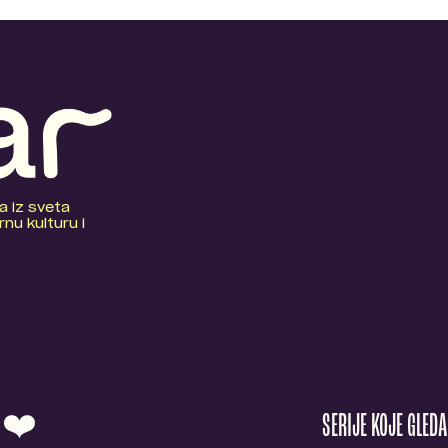
a iz sveta
nu kulturu i
O ❤️
SERIJE KOJE GLED