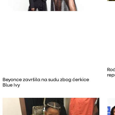
Rođ
rep
Beyonce završila na sudu zbog ćerkice
Blue Ivy