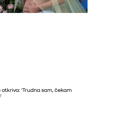
 otkriva: ‘Trudna sam, čekam
’