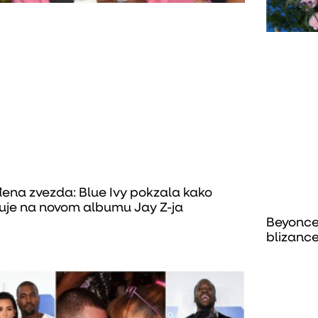
ena zvezda: Blue Ivy pokzala kako
uje na novom albumu Jay Z-ja
Beyonce
blizance