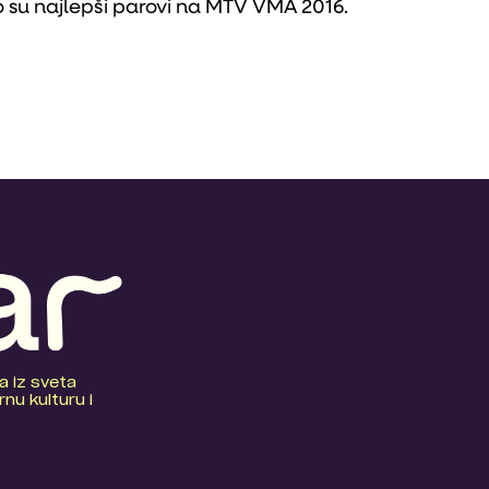
 su najlepši parovi na MTV VMA 2016.
a iz sveta
nu kulturu i