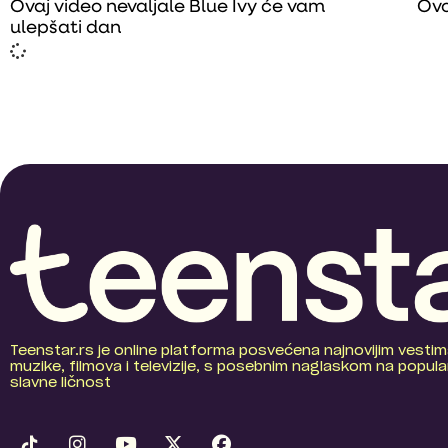
Ovaj video nevaljale Blue Ivy će vam
Ovo
ulepšati dan
Teenstar.rs je online platforma posvećena najnovijim vestim
muzike, filmova i televizije, s posebnim naglaskom na popular
slavne ličnost