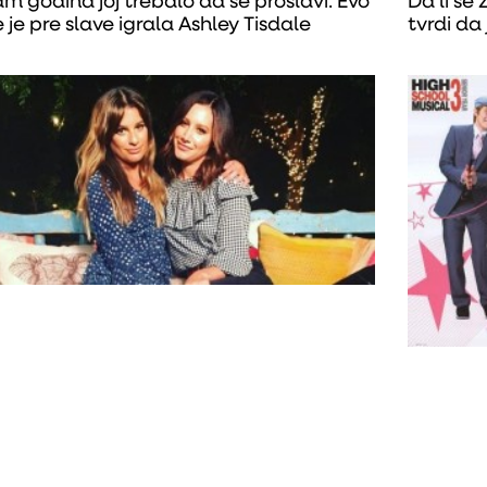
m godina joj trebalo da se proslavi: Evo
Da li se 
 je pre slave igrala Ashley Tisdale
tvrdi da 