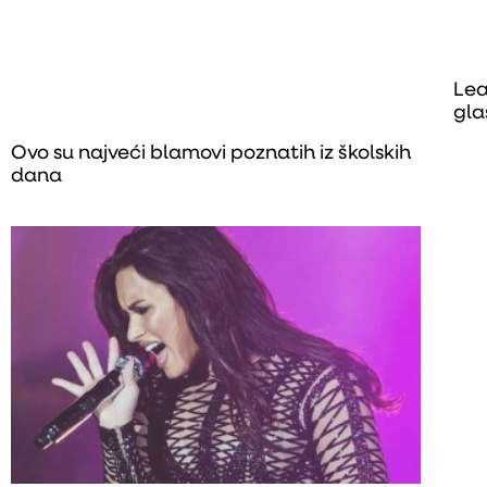
Lea
gla
Ovo su najveći blamovi poznatih iz školskih
dana