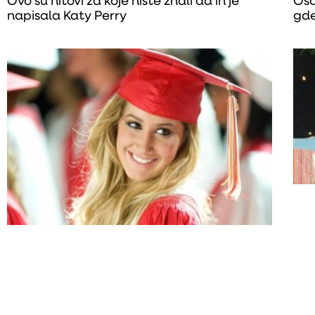
Ovo su hitovi za koje niste znali da ih je
Osa
napisala Katy Perry
gde