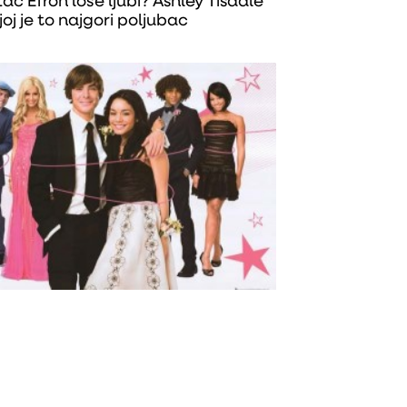
Zac Efron loše ljubi? Ashley Tisdale
joj je to najgori poljubac