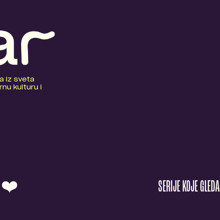
a iz sveta
nu kulturu i
O ❤️
SERIJE KOJE GLED