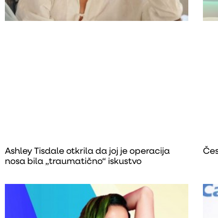
Ashley Tisdale otkrila da joj je operacija
Čes
nosa bila „traumatično“ iskustvo