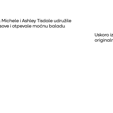
 Michele i Ashley Tisdale udružile
sove i otpevale moćnu baladu
Uskoro iz
original