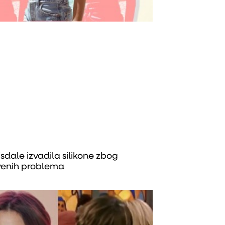
isdale izvadila silikone zbog
venih problema