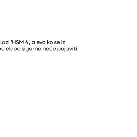
lazi ‘HSM 4’, a evo ko se iz
ne ekipe sigurno neće pojaviti