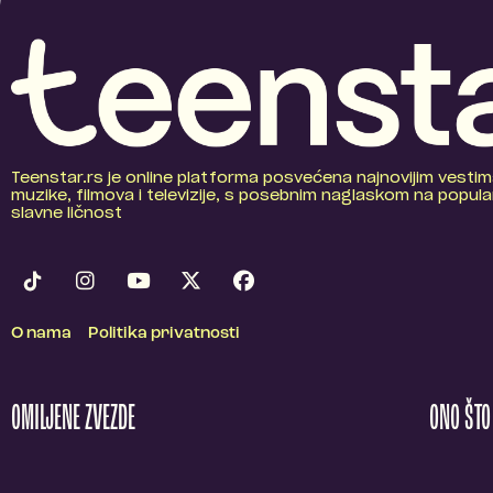
Teenstar.rs je online platforma posvećena najnovijim vestim
muzike, filmova i televizije, s posebnim naglaskom na popular
slavne ličnost
O nama
Politika privatnosti
OMILJENE ZVEZDE
ONO ŠT