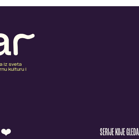
a iz sveta
nu kulturu i
O ❤️
SERIJE KOJE GLED