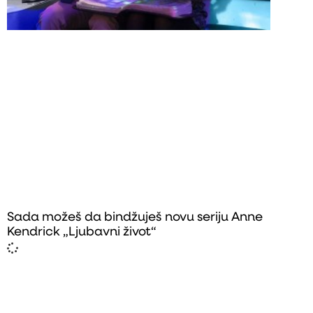
Sada možeš da bindžuješ novu seriju Anne
Kendrick „Ljubavni život“