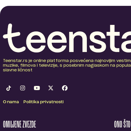
Teenstar.rs je online platforma posvećena najnovijim vestim
muzike, filmova i televizije, s posebnim naglaskom na popular
slavne ličnost
O nama
Politika privatnosti
OMILJENE ZVEZDE
ONO ŠT