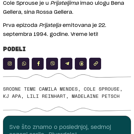
Cole Sprouse je u
Prijateljima
imao ulogu Bena
Gellera, sina Rossa Gellera.
Prva epizoda
Prijatelja
emitovana je 22.
septembra 1994. godine. Vreme leti!
PODELI
SRODNE TEME
CAMILA MENDES
,
COLE SPROUSE
,
KJ APA
,
LILI REINHART
,
MADELAINE PETSCH
Sve što znamo o poslednjoj, sedmoj