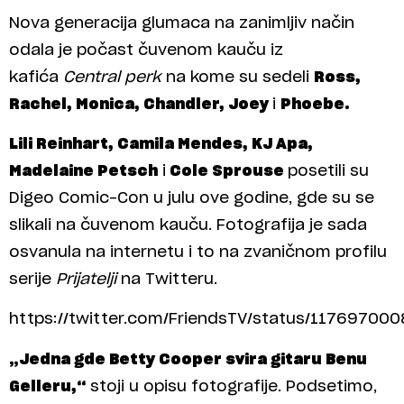
Nova generacija glumaca na zanimljiv način
odala je počast čuvenom kauču iz
kafića
Central perk
na kome su sedeli
Ross,
Rachel, Monica, Chandler, Joey
i
Phoebe.
Lili Reinhart, Camila Mendes, KJ Apa,
Madelaine Petsch
i
Cole Sprouse
posetili su
Digeo Comic-Con u julu ove godine, gde su se
slikali na čuvenom kauču. Fotografija je sada
osvanula na internetu i to na zvaničnom profilu
serije
Prijatelji
na Twitteru.
https://twitter.com/FriendsTV/status/1176970
„Jedna gde Betty Cooper svira gitaru Benu
Gelleru,“
stoji u opisu fotografije. Podsetimo,