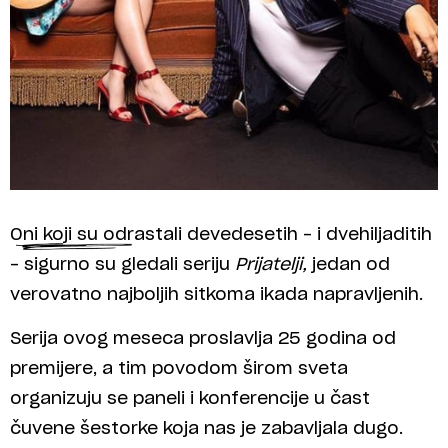
Oni koji su odrastali devedesetih – i dvehiljaditih
– sigurno su gledali seriju
Prijatelji,
jedan od
verovatno najboljih sitkoma ikada napravljenih.
Serija ovog meseca proslavlja 25 godina od
premijere, a tim povodom širom sveta
organizuju se paneli i konferencije u čast
čuvene šestorke koja nas je zabavljala dugo.