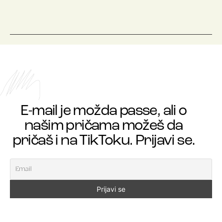
E-mail je možda passe, ali o
našim pričama možeš da
pričaš i na TikToku. Prijavi se.