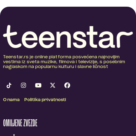
Teenstar.rs je online platforma posvećena najnovijim
vestima iz sveta muzike, filmova i televizije, s posebnim
naglaskom na popularnu kulturu i slavne ličnost
O nama
Politika privatnosti
OMILJENE ZVEZDE