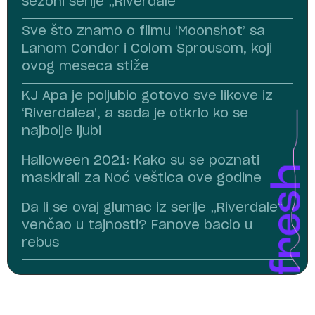
sezoni serije „Riverdale“
Sve što znamo o filmu ‘Moonshot’ sa
Lanom Condor i Colom Sprousom, koji
ovog meseca stiže
KJ Apa je poljubio gotovo sve likove iz
‘Riverdalea’, a sada je otkrio ko se
najbolje ljubi
Halloween 2021: Kako su se poznati
maskirali za Noć veštica ove godine
Da li se ovaj glumac iz serije „Riverdale“
venčao u tajnosti? Fanove bacio u
rebus