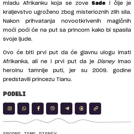
mladu Afrikanku koja se zove
Sade
i čije je
kraljevstvo ugroženo zbog misterioznih zlih sila.
Nakon prihvatanja novootkrivenih magičnih
moći poći će na put sa princom kako bi spasila
svoje ljude.
Ovo će biti prvi put da će glavnu ulogu imati
Afrikanka, ali ne i prvi put da je
Disney
imao
heroinu tamnije puti, jer su 2009. godine
predstavili princezu Tianu.
PODELI
SRODNE TEME
DISNEY