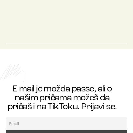
E-mail je možda passe, ali o
našim pričama možeš da
pričaš i na TikToku. Prijavi se.