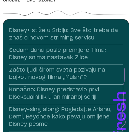
Disney+ stiže u Srbiju: Sve što treba da
znaš o novom striming servisu
Sedam dana posle premijere filma:
Disney snima nastavak Zlice
Zašto ljudi širom sveta pozivaju na
bojkot novog filma „Mulan“?
Konačno: Disney predstavio prvi
biseksualni lik u animiranoj seriji
Disney-sing along: Pogledajte Arianu,
Demi, Beyonce kako pevaju omiljene
Disney pesme