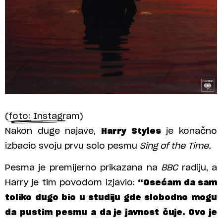
(foto: Instagram)
Nakon duge najave,
Harry Styles
je konačno
izbacio svoju prvu solo pesmu
Sing of the Time.
Pesma je premijerno prikazana na
BBC
radiju, a
Harry je tim povodom izjavio:
“Osećam da sam
toliko dugo bio u studiju gde slobodno mogu
da pustim pesmu a da je javnost čuje. Ovo je