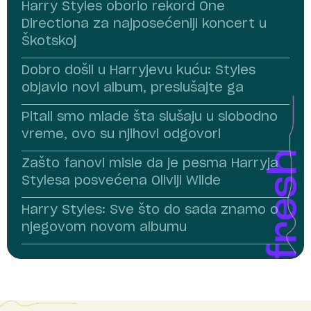
Harry Styles oborio rekord One
Directiona za najposećeniji koncert u
Škotskoj
Dobro došli u Harryjevu kuću: Styles
objavio novi album, preslušajte ga
Pitali smo mlade šta slušaju u slobodno
vreme, ovo su njihovi odgovori
Zašto fanovi misle da je pesma Harryja
Stylesa posvećena Oliviji Wilde
Harry Styles: Sve što do sada znamo o
njegovom novom albumu