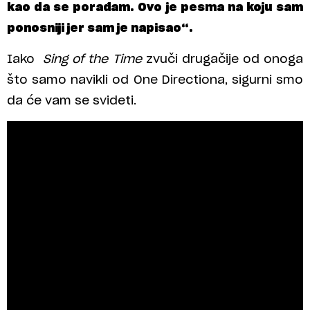
kao da se porađam. Ovo je pesma na koju sam
ponosniji jer sam je napisao“.
Iako
Sing of the Time
zvuči drugačije od onoga
što samo navikli od One Directiona, sigurni smo
da će vam se svideti.