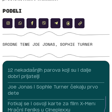
PODELI
SRODNE TEME
JOE JONAS
,
SOPHIE TURNER
12 nekadašnjih parova koji su i dalje
dobri prijatelji
Joe Jonas i Sophie Turner čekaju prvo
dete
Fotkaj se i osvoji karte za film X-Men:
Mračni Feniks u Cineplexxu