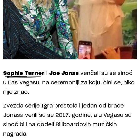
Sophie Turner
i
Joe Jonas
venčali su se sinoć
u Las Vegasu, na ceremoniji za koju, čini se, niko
nije znao.
Zvezda serije Igra prestola i jedan od braće
Jonasa verili su se 2017. godine, a u Vegasu su
sinoć bili na dodeli Billboardovih muzičkih
nagrada.