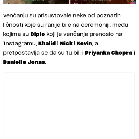
Venčanju su prisustovale neke od poznatih
ličnosti koje su ranije bile na ceremoniji, među
kojima su
Diplo
koji je venčanje prenosio na
Instagramu,
Khalid
i
Nick
i
Kevin
, a
pretpostavlja se da su tu bili i
Priyanka Chopra
i
Danielle Jonas
.