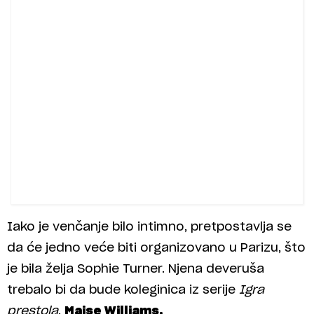
Iako je venčanje bilo intimno, pretpostavlja se
da će jedno veće biti organizovano u Parizu, što
je bila želja Sophie Turner. Njena deveruša
trebalo bi da bude koleginica iz serije
Igra
prestola
,
Maise Williams.