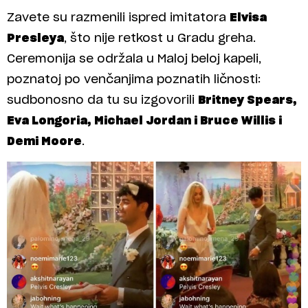
Zavete su razmenili ispred imitatora
Elvisa
Presleya
, što nije retkost u Gradu greha.
Ceremonija se održala u Maloj beloj kapeli,
poznatoj po venčanjima poznatih ličnosti:
sudbonosno da tu su izgovorili
Britney Spears,
Eva Longoria, Michael Jordan i Bruce Willis i
Demi Moore
.