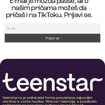
E-mail je možda passe, ali o
našim pričama možeš da
pričaš i na TikToku. Prijavi se.
Teenstar.rs je online platforma posvećena najnovijim
vestima iz sveta muzike, filmova i televizije, s posebnim