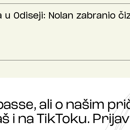
u Odiseji: Nolan zabranio č
passe, ali o našim p
š i na TikToku. Prijavi