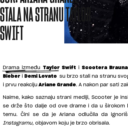
STALA NA STRANU TAYLOR
SWIFT
Drama između
Taylor Swift
i
Scootera Brauna
Bieber
i
Demi Lovato
su brzo stali na stranu sv
i prvu reakciju
Ariane Grande
. A nakon par sati za
Naime, kako saznaju strani mediji, Scooter je ins
se drže što dalje od ove drame i da u širokom 
temu. Čini se da je Ariana odlučila da ignoriš
Instagramu,
objavom koju je brzo obrisala.