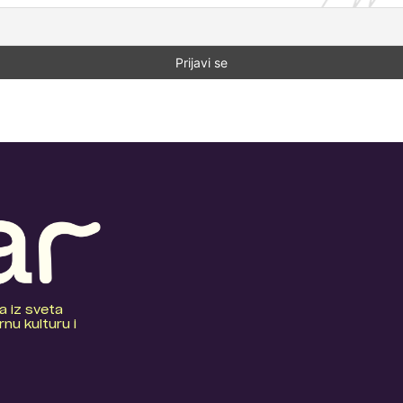
a iz sveta
nu kulturu i