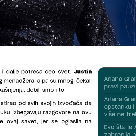
i dalje potresa ceo svet.
Justin
Ariana Gra
og menadžera, a pa su mnogi čekali
pravi pauz
kašnjenja, dobili smo i to.
Ariana Gra
istirao od svih svojih izvođača da
opstanku i 
luku izbegavaju razgovore na ovu
više ne tre
e ovaj savet, jer se oglasila na
Evo šta je
zabranila n