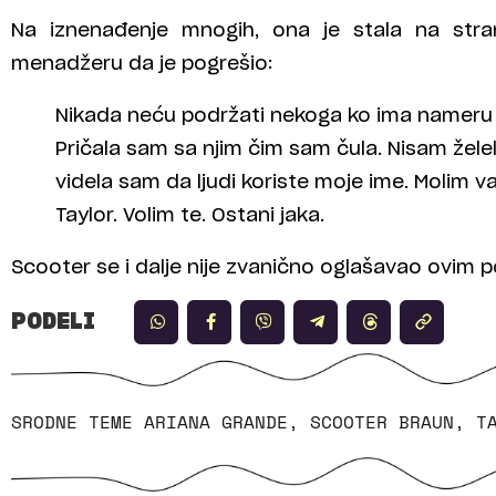
Na iznenađenje mnogih, ona je stala na stran
menadžeru da je pogrešio:
Nikada neću podržati nekoga ko ima nameru
Pričala sam sa njim čim sam čula. Nisam žele
videla sam da ljudi koriste moje ime. Molim vas
Taylor. Volim te. Ostani jaka.
Scooter se i dalje nije zvanično oglašavao ovim
PODELI
SRODNE TEME
ARIANA GRANDE
,
SCOOTER BRAUN
,
T