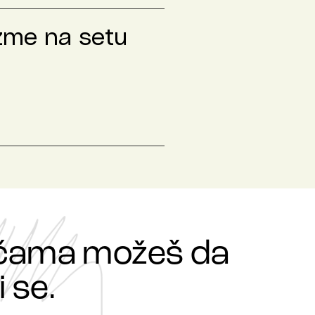
izme na setu
ričama možeš da
 se.