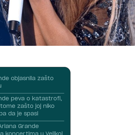
nde objasnila zašto
u
nde peva o katastrofi,
tome zašto joj niko
ba da je spasi
 Ariana Grande
a koncertima u Velikoj