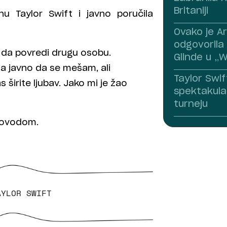
Britaniji
u Taylor Swift i javno poručila
Ovako je A
odgovorila 
 da povredi drugu osobu.
Glinde u „
la javno da se mešam, ali
Taylor Swif
 širite ljubav. Jako mi je žao
spektakula
turneju
 povodom.
AYLOR SWIFT