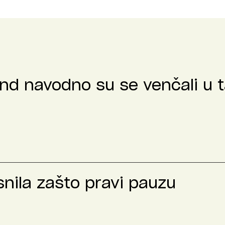
nd navodno su se venčali u t
nila zašto pravi pauzu