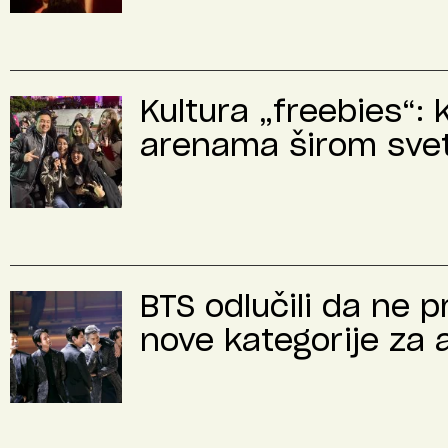
Kultura „freebies“: 
arenama širom sve
BTS odlučili da ne 
nove kategorije za 