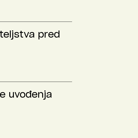
teljstva pred
le uvođenja