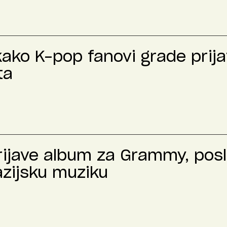
kako K-pop fanovi grade prija
ta
prijave album za Grammy, pos
azijsku muziku