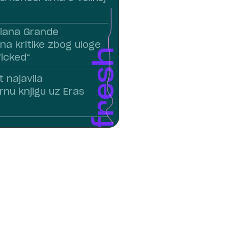
riana Grande
na kritike zbog uloge
Wicked“
t najavila
rnu knjigu uz Eras