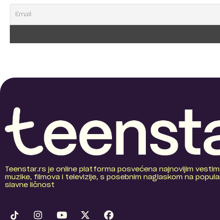
Teenstar.rs je online platforma posvećena najnovijim vestim
muzike, filmova i televizije, s posebnim naglaskom na popular
slavne ličnost