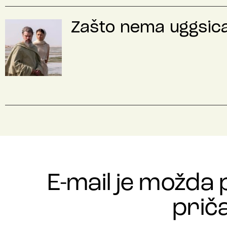
Zašto nema uggsica 
E-mail je možda 
priča