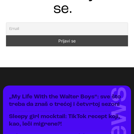
se.
„My Life With the Walter Boys“: sve što
treba da znaš o trećoj i četvrtoj sezoni
Sleepy girl mocktail: TikTok recept koji,
kao, leči migrene?!