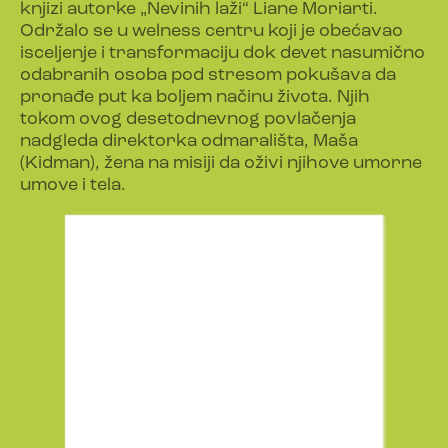
knjizi autorke „Nevinih laži“ Liane Moriarti.
Održalo se u welness centru koji je obećavao
isceljenje i transformaciju dok devet nasumično
odabranih osoba pod stresom pokušava da
pronađe put ka boljem načinu života. Njih
tokom ovog desetodnevnog povlačenja
nadgleda direktorka odmarališta, Maša
(Kidman), žena na misiji da oživi njihove umorne
umove i tela.