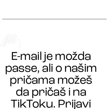
E-mail je možda
passe, ali o našim
pričama možeš
da pričaš i na
TikToku. Prijavi