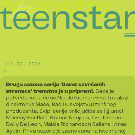
JUN 22, 2023
Druga sezona serije ‘Devet savršenih
stranaca’ trenutno je u pripremi.
Sada je
potvrđeno da će se Nicole Kidman vratiti u ulozi
direktorke Maše, kao i u svojstvu izvršnog
producenta. Ekipi serije priključiće se i glumci
Murray Bartlett, Kumail Nanjiani, Liv Ullmann,
Dolly De Leon, Maisie Richardson Sellers i Aras
Aydin. Prva sezona je zasnovana na istoimenoj