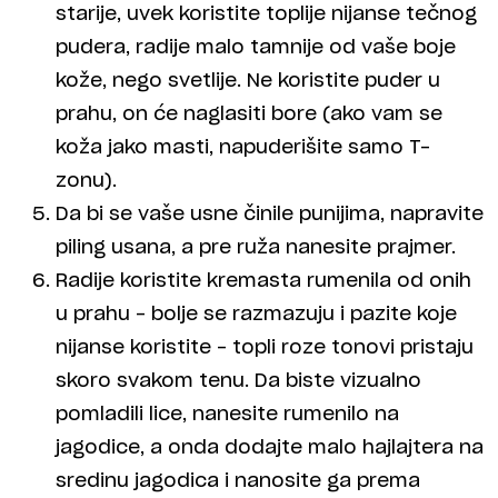
starije, uvek koristite toplije nijanse tečnog
pudera, radije malo tamnije od vaše boje
kože, nego svetlije. Ne koristite puder u
prahu, on će naglasiti bore (ako vam se
koža jako masti, napuderišite samo T-
zonu).
Da bi se vaše usne činile punijima, napravite
piling usana, a pre ruža nanesite prajmer.
Radije koristite kremasta rumenila od onih
u prahu – bolje se razmazuju i pazite koje
nijanse koristite – topli roze tonovi pristaju
skoro svakom tenu. Da biste vizualno
pomladili lice, nanesite rumenilo na
jagodice, a onda dodajte malo hajlajtera na
sredinu jagodica i nanosite ga prema