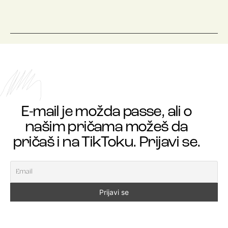
E-mail je možda passe, ali o
našim pričama možeš da
pričaš i na TikToku. Prijavi se.