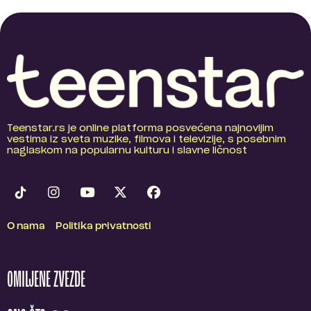
Teenstar.rs je online platforma posvećena najnovijim
vestima iz sveta muzike, filmova i televizije, s posebnim
naglaskom na popularnu kulturu i slavne ličnost
O nama
Politika privatnosti
OMILJENE ZVEZDE