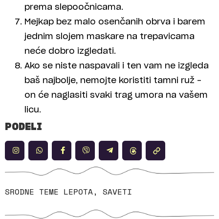
prema slepoočnicama.
Mejkap bez malo osenčanih obrva i barem
jednim slojem maskare na trepavicama
neće dobro izgledati.
Ako se niste naspavali i ten vam ne izgleda
baš najbolje, nemojte koristiti tamni ruž –
on će naglasiti svaki trag umora na vašem
licu.
PODELI
SRODNE TEME
LEPOTA
,
SAVETI