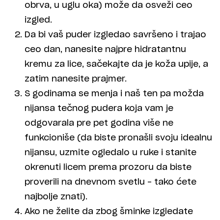
obrva, u uglu oka) može da osveži ceo
izgled.
Da bi vaš puder izgledao savršeno i trajao
ceo dan, nanesite najpre hidratantnu
kremu za lice, sačekajte da je koža upije, a
zatim nanesite prajmer.
S godinama se menja i naš ten pa možda
nijansa tečnog pudera koja vam je
odgovarala pre pet godina više ne
funkcioniše (da biste pronašli svoju idealnu
nijansu, uzmite ogledalo u ruke i stanite
okrenuti licem prema prozoru da biste
proverili na dnevnom svetlu – tako ćete
najbolje znati).
Ako ne želite da zbog šminke izgledate