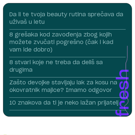
Da li te tvoja beauty rutina sprečava da
uživaš u letu
8 grešaka kod zavođenja zbog kojih
možete zvučati pogrešno (čak i kad
vam ide dobro)
8 stvari koje ne treba da deliš sa
drugima
Zašto devojke stavljaju lak za kosu na
okovratnik majice? Imamo odgovor
10 znakova da ti je neko lažan prijatelj