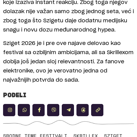
koje izaziva instant reakciju. Zbog toga njegov
dolazak nije važan samo zbog jednog seta, već i
zbog toga što Szigetu daje dodatnu medijsku
snagu i novu dozu međunarodnog hypea.
Sziget 2026 je i pre ove najave delovao kao
festival sa ozbiljnim ambicijama, ali sa Skrillexom
dobija još jedan sloj relevantnosti. Za fanove
elektronike, ovo je verovatno jedna od
najvažnijih potvrda do sada.
PODELI
SRODNE TEME
FESTIVALI
,
SKRILLEX
,
SZIGET