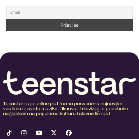
Teenstar.rs je online platforma posvećena najnovijim
vestima iz sveta muzike, filmova i televizije, s posebnim
naglaskom na popularnu kulturu i slavne ličnost