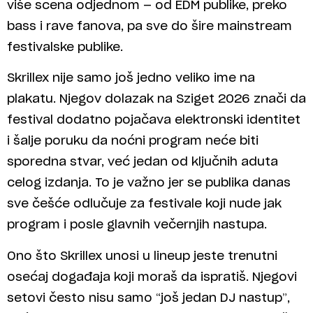
više scena odjednom — od EDM publike, preko
bass i rave fanova, pa sve do šire mainstream
festivalske publike.
Skrillex nije samo još jedno veliko ime na
plakatu. Njegov dolazak na Sziget 2026 znači da
festival dodatno pojačava elektronski identitet
i šalje poruku da noćni program neće biti
sporedna stvar, već jedan od ključnih aduta
celog izdanja. To je važno jer se publika danas
sve češće odlučuje za festivale koji nude jak
program i posle glavnih večernjih nastupa.
Ono što Skrillex unosi u lineup jeste trenutni
osećaj događaja koji moraš da ispratiš. Njegovi
setovi često nisu samo “još jedan DJ nastup”,