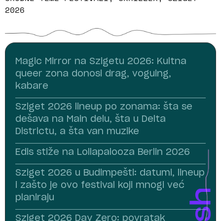
2026
Magic Mirror na Szigetu 2026: Kultna
queer zona donosi drag, voguing,
kabare
Sziget 2026 lineup po zonama: šta se
dešava na Main delu, šta u Delta
Districtu, a šta van muzike
Edis stiže na Lollapalooza Berlin 2026
Sziget 2026 u Budimpešti: datumi, lineup
i zašto je ovo festival koji mnogi već
planiraju
Sziget 2026 Day Zero: povratak