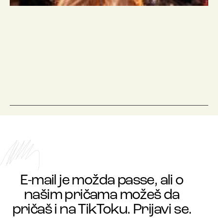
E-mail je možda passe, ali o
našim pričama možeš da
pričaš i na TikToku. Prijavi se.