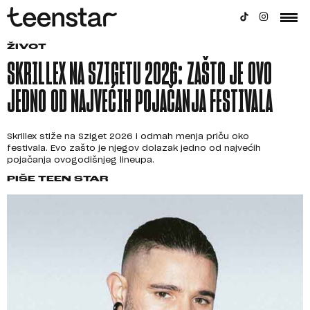
ŽIVOT
SKRILLEX NA SZIGETU 2026: ZAŠTO JE OVO
JEDNO OD NAJVEĆIH POJAČANJA FESTIVALA
Skrillex stiže na Sziget 2026 i odmah menja priču oko
festivala. Evo zašto je njegov dolazak jedno od najvećih
pojačanja ovogodišnjeg lineupa.
PIŠE
TEEN STAR