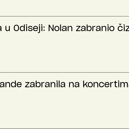
u Odiseji: Nolan zabranio č
rande zabranila na koncertima