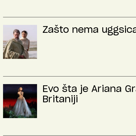
Zašto nema uggsica 
Evo šta je Ariana G
Britaniji