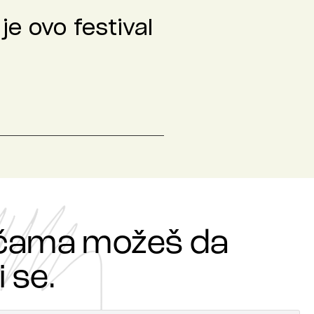
je ovo festival
ričama možeš da
 se.