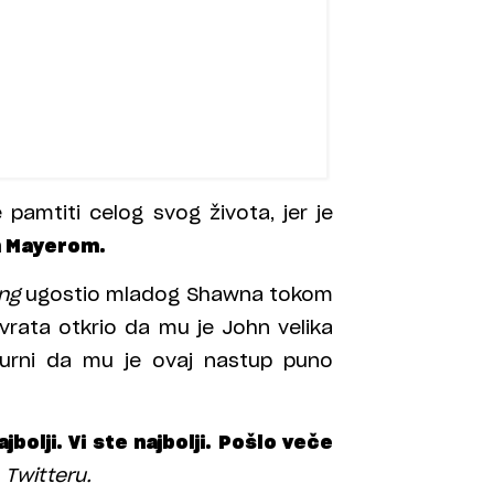
 pamtiti celog svog života, jer je
 Mayerom.
ng
ugostio mladog Shawna tokom
rata otkrio da mu je John velika
igurni da mu je ovaj nastup puno
bolji. Vi ste najbolji. Pošlo veče
a
Twitteru.