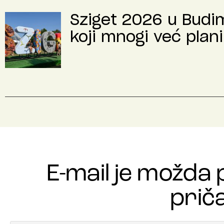
Sziget 2026 u Budimp
koji mnogi već plani
E-mail je možda 
priča