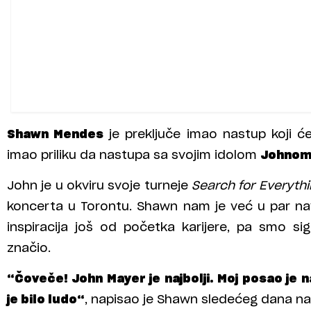
Shawn Mendes
je preključe imao nastup koji će
imao priliku da nastupa sa svojim idolom
Johnom
John je u okviru svoje turneje
Search for Everythi
koncerta u Torontu. Shawn nam je već u par nav
inspiracija još od početka karijere, pa smo s
značio.
“Čoveče! John Mayer je najbolji. Moj posao je naj
je bilo ludo“
, napisao je Shawn sledećeg dana n